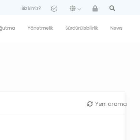
Biz kimiz?
ğutma
Yönetmelik
Sürdürülebilirlik
News
Yeni arama