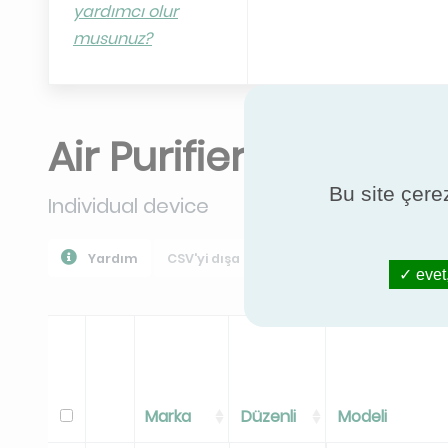
yardımcı olur
musunuz?
Air Purifiers NF
Bu site çerez
Individual device
Yardım
CSV'yi dışa aktar
PPR İndir
Tüm Ver
evet,
Marka
Düzenli
Modeli