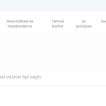
Hava kalitesi ve
Termal
Isı
So
havalandırma
konfor
pompası
esi ve ürün tipi seçin.