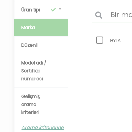
Ürün tipi
Marka
HYLA
Düzenli
Model adı /
Sertifika
numarası
Gelişmiş
arama
kriterleri
Arama kriterlerine