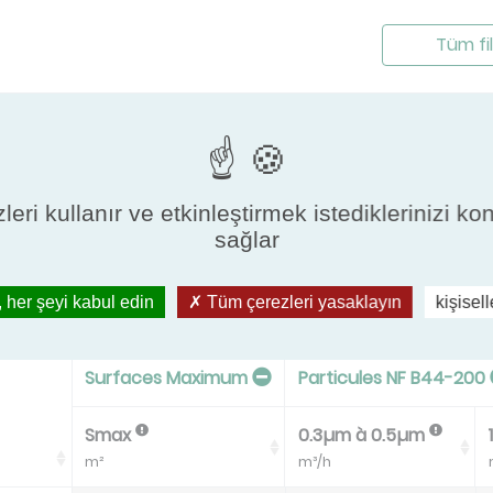
Tüm fil
leri kullanır ve etkinleştirmek istediklerinizi ko
sağlar
ileri Dışa Aktar
 her şeyi kabul edin
Tüm çerezleri yasaklayın
kişisel
Surfaces Maximum
Particules NF B44-200
Smax
0.3µm à 0.5µm
m²
m³/h