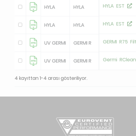
HYLA EST
HYLA
HYLA
HYLA EST
HYLA
HYLA
GERMI R75 Fil
UV GERMI
GERMI R
Germi RClea
UV GERMI
GERMI R
4 kayıttan 1-4 arası gösteriliyor.