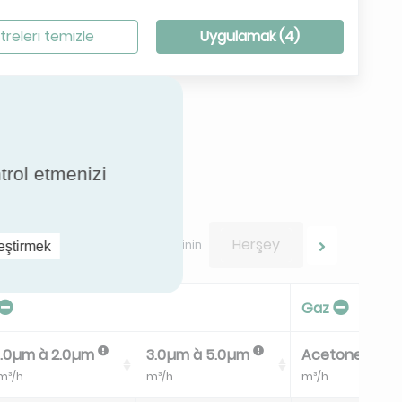
treleri temizle
Uygulamak (
4
)
ntrol etmenizi
Herşey
Sonuçlarınız arasında gezinin
leştirmek
Gaz
1.0µm à 2.0µm
3.0µm à 5.0µm
Acetone
m³/h
m³/h
m³/h