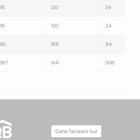
116
120
24
116
120
24
96
165
54
867
941
308
Daha fazlasını bul