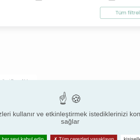
Tüm filtrel
ileri Dışa Aktar
ISO16890
leri kullanır ve etkinleştirmek istediklerinizi ko
sağlar
Filter class
En
 her şeyi kabul edin
Tüm çerezleri yasaklayın
kişisel