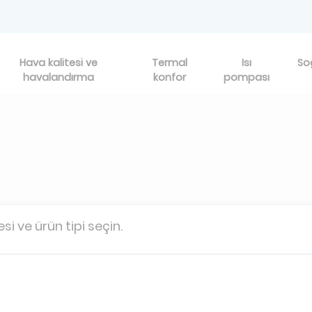
Hava kalitesi ve
Termal
Isı
So
havalandırma
konfor
pompası
esi ve ürün tipi seçin.