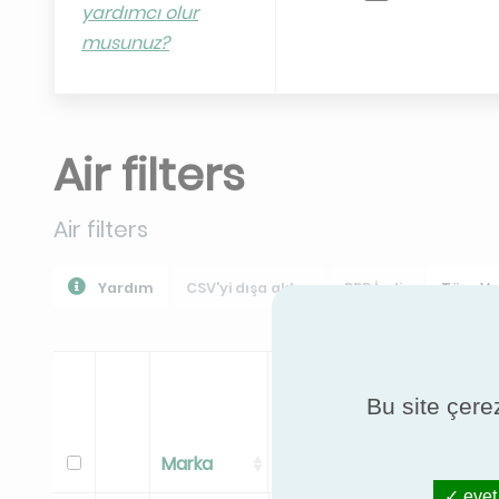
yardımcı olur
YGLA
musunuz?
Air filters
Air filters
Yardım
CSV'yi dışa aktar
PPR İndir
Tüm Ver
Bu site çerez
Marka
Düzenli
Modeli
evet,