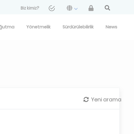
Biz kimiz?
ğutma
Yönetmelik
Sürdürülebilirlik
News
Yeni arama