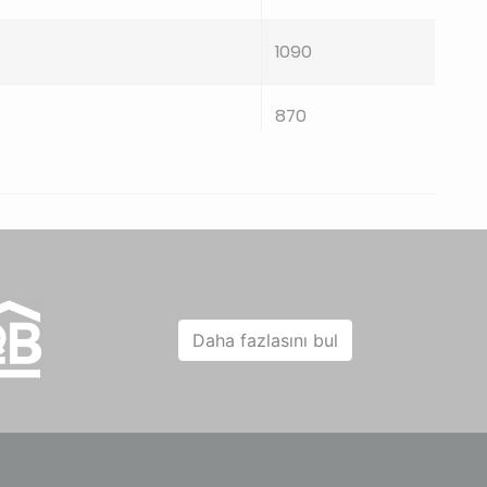
1090
870
990
2040
1792
Daha fazlasını bul
>2050
>2050