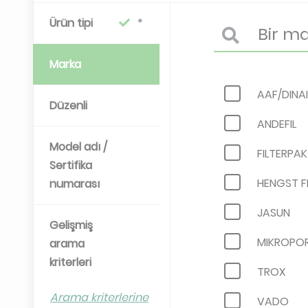
Ürün tipi
Marka
AAF/DINA
Düzenli
ANDEFIL
Model adı /
FILTERPAK
Sertifika
HENGST F
numarası
JASUN
Gelişmiş
MIKROPO
arama
kriterleri
TROX
Arama kriterlerine
VADO