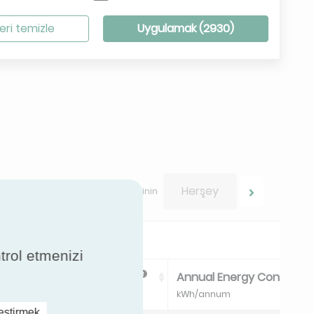
eri temizle
Uygulamak (
2930
)
Herşey
Sonuçlarınız arasında gezinin
ntrol etmenizi
ergy Efficiency Class NEW
Annual Energy Consump
kWh/annum
leştirmek