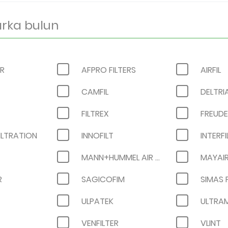
IR
AFPRO FILTERS
AIRFIL
CAMFIL
DELTRI
FILTREX
ILTRATION
INNOFILT
INTERFI
MANN+HUMMEL AIR FILTRATION
MAYAI
R
SAGICOFIM
SIMAS 
ULPATEK
ULTRA
VENFILTER
VLINT