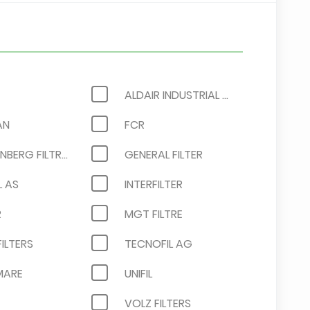
ALDAIR INDUSTRIAL FILTRATION
AN
FCR
FREUDENBERG FILTRATION TECHNOLOGIES / VILEDON
GENERAL FILTER
L AS
INTERFILTER
R
MGT FILTRE
FILTERS
TECNOFIL AG
MARE
UNIFIL
VOLZ FILTERS