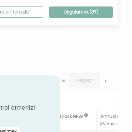
releri temizle
Uygulamak (
37
)
Herşey
Sonuçlarınız arasında gezinin
ntrol etmenizi
ss
Energy Efficiency Class NEW
Annual Energ
kWh/annum
leştirmek