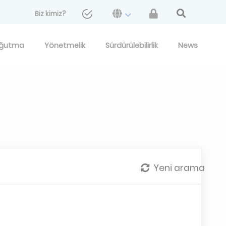
Biz kimiz?
ğutma
Yönetmelik
Sürdürülebilirlik
News
Yeni arama