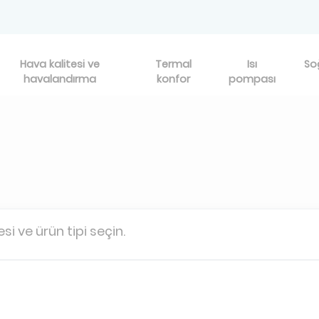
Hava kalitesi ve
Termal
Isı
So
havalandırma
konfor
pompası
esi ve ürün tipi seçin.