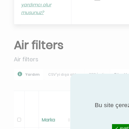
yardımcı olur
YGLA
musunuz?
Air filters
Air filters
Yardım
CSV'yi dışa aktar
PPR İndir
Tüm Ver
Bu site çerez
Marka
Düzenli
evet,