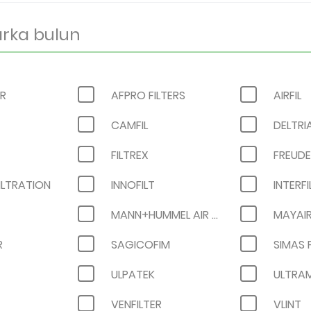
IR
AFPRO FILTERS
AIRFIL
CAMFIL
DELTRI
FILTREX
ILTRATION
INNOFILT
INTERFI
MANN+HUMMEL AIR FILTRATION
MAYAI
R
SAGICOFIM
SIMAS 
ULPATEK
ULTRA
VENFILTER
VLINT