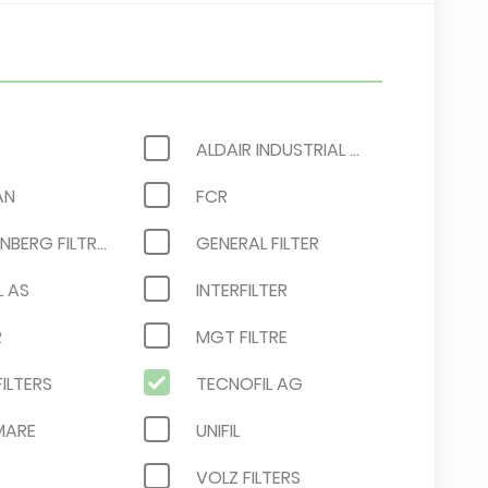
ALDAIR INDUSTRIAL FILTRATION
AN
FCR
FREUDENBERG FILTRATION TECHNOLOGIES / VILEDON
GENERAL FILTER
L AS
INTERFILTER
R
MGT FILTRE
FILTERS
TECNOFIL AG
MARE
UNIFIL
VOLZ FILTERS