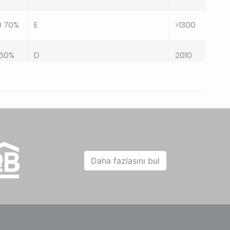
0 70%
E
>1300
 60%
D
2010
 85%
D
2125
0 55%
E
>1100
0 55%
E
>1100
Daha fazlasını bul
0 60%
C
729
0 60%
A
576