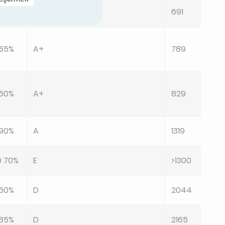
0 60%
B
691
 55%
A+
789
 60%
A+
829
 90%
A
1319
0 70%
E
>1300
 60%
D
2044
 85%
D
2165