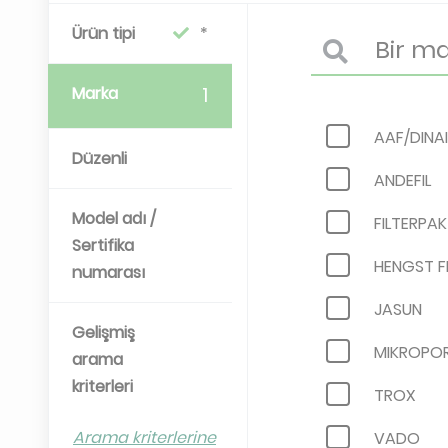
Ürün tipi
Marka
1
AAF/DINA
Düzenli
ANDEFIL
Model adı /
FILTERPAK
Sertifika
HENGST F
numarası
JASUN
Gelişmiş
MIKROPO
arama
kriterleri
TROX
Arama kriterlerine
VADO