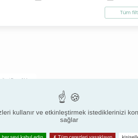
Tüm filt
ileri Dışa Aktar
ISO16890
leri kullanır ve etkinleştirmek istediklerinizi ko
sağlar
Filter cla
Modeli
 her şeyi kabul edin
Tüm çerezleri yasaklayın
kişisel