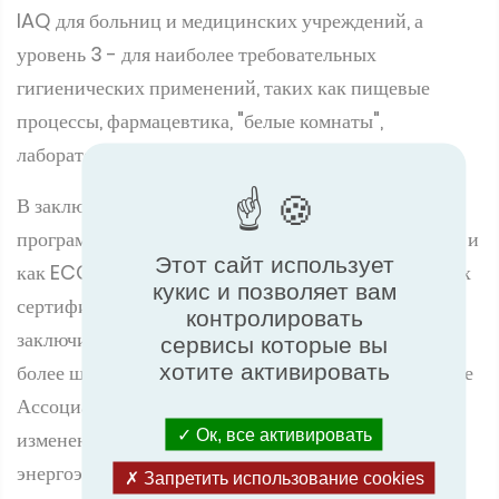
IAQ для больниц и медицинских учреждений, а
уровень 3 - для наиболее требовательных
гигиенических применений, таких как пищевые
процессы, фармацевтика, "белые комнаты",
лаборатории и т.д.
В заключение блог рассказывает о том, что отличает
программу сертификации Eurovent Hygienic AHU и
Этот сайт использует
как ECC защищает использование знака в интересах
кукис и позволяет вам
сертифицированных производителей. В
контролировать
заключительных комментариях Сильвен обсуждает
сервисы которые вы
хотите активировать
более широкие проблемы отрасли, такие как влияние
Ассоциации Eurovent на стандарты HVAC и
Ок, все активировать
изменение приоритетов рынка в отношении
энергоэффективности и качества воздуха в
Запретить использование cookies