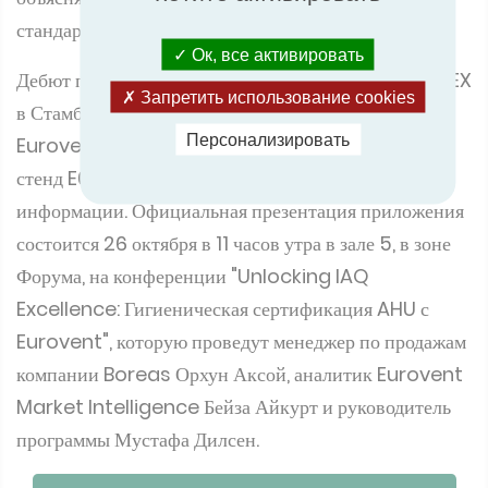
стандартными и гигиеническими кондиционерами.
Ок, все активировать
Дебют приложения состоится на выставке ISK SODEX
Запретить использование cookies
в Стамбуле, где делегаты могут посетить стенд
Персонализировать
Eurovent Certita Certification в павильоне 4,
стенд E01 для получения дополнительной
информации. Официальная презентация приложения
состоится 26 октября в 11 часов утра в зале 5, в зоне
Форума, на конференции "Unlocking IAQ
Excellence: Гигиеническая сертификация AHU с
Eurovent", которую проведут менеджер по продажам
компании Boreas Орхун Аксой, аналитик Eurovent
Market Intelligence Бейза Айкурт и руководитель
программы Мустафа Дилсен.