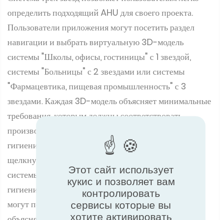
определить подходящий AHU для своего проекта.
Пользователи приложения могут посетить раздел
навигации и выбрать виртуальную 3D-модель
системы "Школы, офисы, гостиницы" с 1 звездой,
системы "Больницы" с 2 звездами или системы
"Фармацевтика, пищевая промышленность" с 3
звездами. Каждая 3D-модель объясняет минимальные
требования, которым должны соответствовать
производители для достижения данного
гигиенического стандарта. Пользователи могут
щелкнуть мышью на различных компонентах
Этот сайт использует
системы, чтобы ознакомиться с требованиями
кукис и позволяет вам
гигиенической сертификации. Пользователи также
контролировать
могут посмотреть короткий видеоролик,
сервисы которые вы
хотите активировать
объясняющий основные различия между