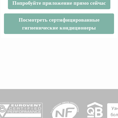
Попробуйте приложение прямо сейчас
Посмотреть сертифицированные
гигиенические кондиционеры
Уз
бо