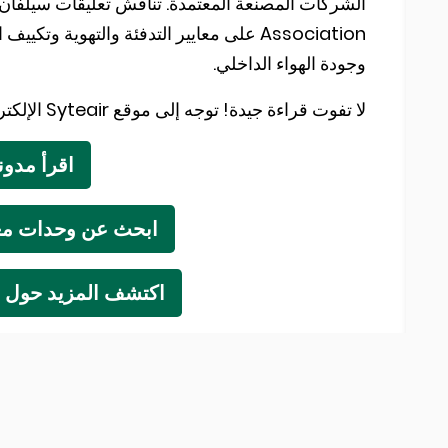
وجودة الهواء الداخلي.
لا تفوت قراءة جيدة! توجه إلى موقع Syteair الإلكتروني للوصول إلى المقابلة بالكامل.
اقرأ مدونة Systemair 
ابحث عن وحدات معال
اكتشف المزيد حول تطبيقنا ا