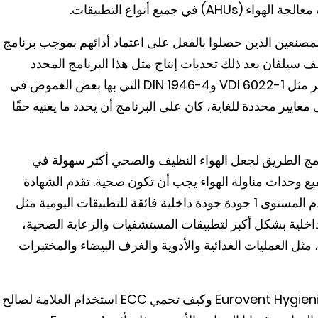
جميع أنواع التطبيقات.
ًا للمصنعين الذين حصلوا بالفعل على اعتماد أدائهم بموجب برنامج
 سيلفان بعد ذلك تحديات إنتاج مثل هذا البرنامج المحدد
للجانب الصحي، خاصة وأن الشهادة تعتمد على معايير مثل VDI 6022-1 وDIN 1946-4 التي بها بعض الغموض في
عايير محددة للغاية، كان على البرنامج أن يحدد ما يعنيه حقًا
مج الطريق لجعل الهواء النظيف والصحي أكثر سهولة في
جميع وحدات مناولة الهواء يجب أن تكون صحية. تقدم الشهادة
نظام تصنيف سهل الفهم من 1 إلى 3 نجوم، حيث يقدم المستوى 1 جودة جودة داخلية فائقة للتطبيقات اليومية مثل
2 يرفع جودة الجودة الداخلية بشكل أكبر لتطبيقات المستشفيات والرعاية الصحية،
تطبيقات، مثل العمليات الغذائية والأدوية والغرف البيضاء والمختبرات
وأخيرًا، تغطي المدونة ما يميز برنامج شهادة Eurovent Hygienic AHU وكيف تحمي ECC استخدام العلامة لصالح