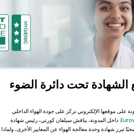
الشركة المصنعة المعتمدة Systemair مدونة على موقعها الإلكتروني تركز على جودة الهواء الداخلي
Euro
. داخل المدونة، يناقش سيلفان كورتي، رئيس شهادة
Eurovent Certita ()، ما يجعل Eurovent صحيًا تبرز شهادة وحدة معالجة الهواء عن المعايير الأخرى، ولماذا