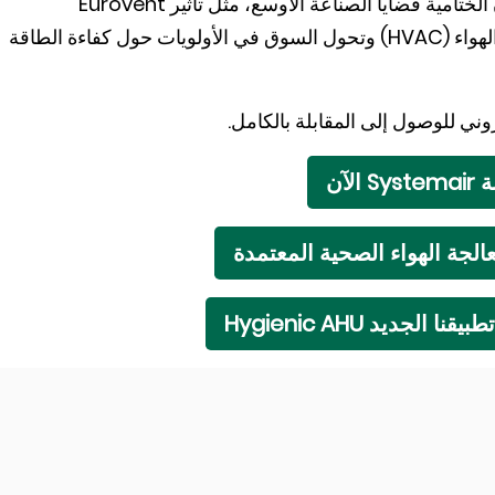
الشركات المصنعة المعتمدة. تناقش تعليقات سيلفان الختامية قضايا الصناعة الأوسع، مثل تأثير Eurovent
Association على معايير التدفئة والتهوية وتكييف الهواء (HVAC) وتحول السوق في الأولويات حول كفاءة الطاقة
الآن
جة الهواء الصحية المعتمدة
لجديد Hygienic AHU