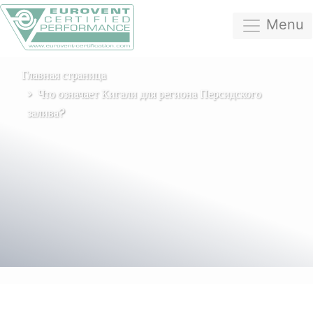
Menu
Главная страница
Что означает Кигали для региона Персидского
залива?