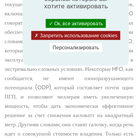
текущему предпочтительному выбору хладагентов,
хотите активировать
включая широко используемый R-410A. О HFO
говорят как о наборе хладагентов, способных
Ок, все активировать
обеспечить переход от R-134A к R-410A. Другими
Запретить использование cookies
словами, речь идет о прямой замене R-134A на HFO,
Персонализировать
которые якобы обладают лучшими
эксплуатационными характеристиками в
экстремально сложных условиях. Некоторые HFO, как
сообщается, не имеют озоноразрушающего
потенциала (ODP), который составляет почти один
ПГП, и позволяют чиллерам иметь увеличенную
мощность, чтобы дать экономически эффективное
решение за счет снижения киловатт на квадратный
метр. Другими словами, они ставят галочку, когда речь
идет о совокупной стоимости владения. Только есть