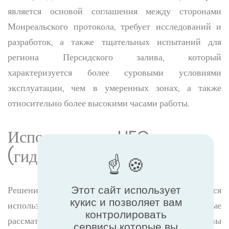
является основой соглашения между сторонами
Монреальского протокола, требует исследований и
разработок, а также тщательных испытаний для
региона Персидского залива, который
характеризуется более суровыми условиями
эксплуатации, чем в умеренных зонах, а также
относительно более высокими часами работы.
Использование HFO
(гидрофторолефинов)
Решением, которое широко обсуждается, является
Этот сайт использует
кукис и позволяет вам
использование HFO (гидро-фтор-олефинов), которые
контролировать
рассматриваются в качестве возможной альтернативы
сервисы которые вы