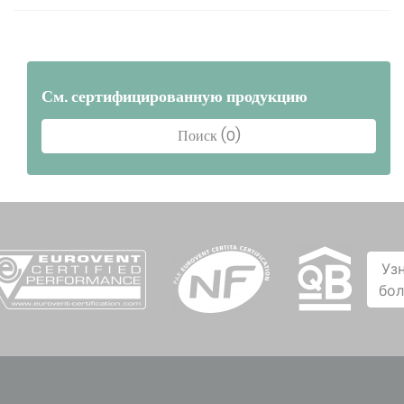
См. сертифицированную продукцию
Поиск (0)
Уз
бо