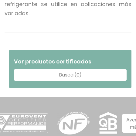
refrigerante se utilice en aplicaciones más
variadas.
Ver productos certificados
Busca (0)
Ave
má