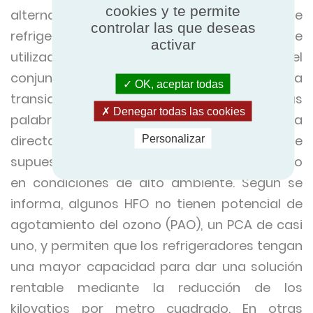
cookies y te permite
alternativas a la actual elección preferida de
controlar las que deseas
refrigerantes, incluido el ampliamente
activar
utilizado R-410A. Se habla de los HFO como el
conjunto de refrigerantes que pueden saltar la
OK, aceptar todas
transición del R-134A al R-410A. En otras
Denegar todas las cookies
palabras, se pide que se sustituya
directamente el R-134A por los HFO, que
Personalizar
supuestamente tienen un mejor rendimiento
en condiciones de alto ambiente. Según se
informa, algunos HFO no tienen potencial de
agotamiento del ozono (PAO), un PCA de casi
uno, y permiten que los refrigeradores tengan
una mayor capacidad para dar una solución
rentable mediante la reducción de los
kilovatios por metro cuadrado. En otras