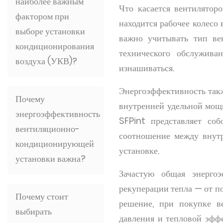
наиболее важным
Что касается вентиляторо
фактором при
находится рабочее колесо
выборе установки
важно учитывать тип ве
кондиционирования
технического обслужива
воздуха (УКВ)?
изнашиваться.
Энергоэффективность такж
Почему
внутренней удельной мощн
энергоэффективность
SFPint представляет со
вентиляционно-
соотношение между внут
кондиционирующей
установке.
установки важна?
Зачастую общая энергоэ
рекуперации тепла — от п
Почему стоит
решение, при покупке в
выбирать
давления и тепловой эфф