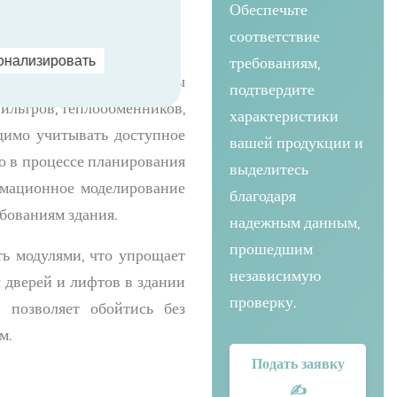
Обеспечьте
соответствие
требованиям,
онализировать
колько факторов. Размеры
подтвердите
ильтров, теплообменников,
характеристики
одимо учитывать доступное
вашей продукции и
о в процессе планирования
выделитесь
рмационное моделирование
благодаря
бованиям здания.
надежным данным,
прошедшим
ть модулями, что упрощает
независимую
 дверей и лифтов в здании
проверку.
 позволяет обойтись без
м.
Подать заявку
✍