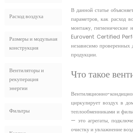
В данной статье объясняе
Расход воздуха
параметров, как расход в
монтажу, гигиенические 
Eurovent Certified Per
Размеры и модульная
независимо проверенных д
конструкция
продукции.
Вентиляторы и
Что такое вен
рекуперация
энергии
Вентиляционно-кондицион
циркулирует воздух в до
Фильтры
теплообменниками и фильт
— это агрегаты, подключ
очистку и увлажнение возд