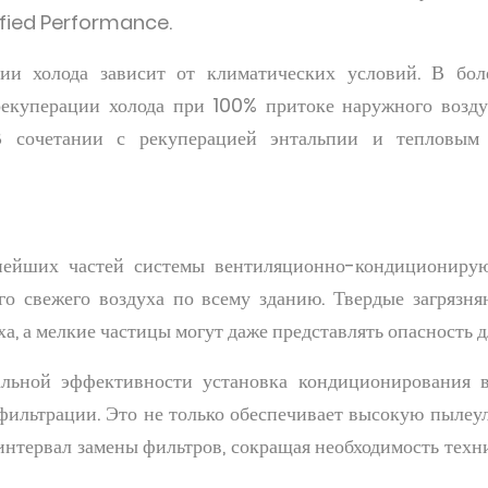
ified Performance.
ции холода зависит от климатических условий. В бол
рекуперации холода при 100% притоке наружного возду
В сочетании с рекуперацией энтальпии и тепловым 
нейших частей системы вентиляционно-кондициониру
ого свежего воздуха по всему зданию. Твердые загрязн
а, а мелкие частицы могут даже представлять опасность д
альной эффективности установка кондиционирования в
ильтрации. Это не только обеспечивает высокую пылеу
 интервал замены фильтров, сокращая необходимость техн