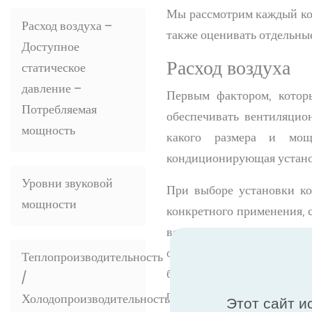
Мы рассмотрим каждый ком
Расход воздуха –
также оценивать отдельн
Доступное
Расход воздуха
статическое
давление –
Первым фактором, которы
Потребляемая
обеспечивать вентиляцион
мощность
какого размера и мощ
кондиционирующая установк
Уровни звуковой
При выборе установки ко
мощности
конкретного применения, с
воздуха в помещении, н
отопления или охлаждения
Теплопроизводительность
будет обслуживать устано
/
помещении.
По этому во
Холодопроизводительность
Этот сайт и