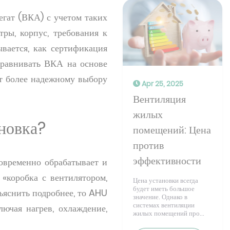
егат (ВКА) с учетом таких
тры, корпус, требования к
вается, как сертификация
равнивать ВКА на основе
ет более надежному выбору
Apr 25, 2025
Вентиляция
жилых
новка?
помещений: Цена
против
эффективности
овременно обрабатывает и
«коробка с вентилятором,
Цена установки всегда
будет иметь большое
ъяснить подробнее, то AHU
значение. Однако в
системах вентиляции
ючая нагрев, охлаждение,
жилых помещений про...