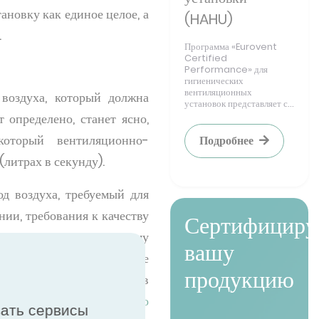
новку как единое целое, а
(HAHU)
.
Программа «Eurovent
Certified
Performance» для
гигиенических
вентиляционных
 воздуха, который должна
установок представляет с...
 определено, станет ясно,
оторый вентиляционно-
Подробнее
литрах в секунду).
д воздуха, требуемый для
нии, требования к качеству
Сертифициру
кже нагрузка на систему
вашу
 объем помещения, которое
продукцию
лжен обновляться воздух в
 института инженеров по
вать сервисы