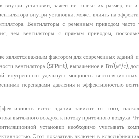
в внутри установки, важен не только их размер, но и
 вентилятора внутри установки, может влиять на эффекти
нтилятора. Вентиляторы с ременным приводом часто 
ния, чем вентиляторы с прямым приводом, посколь
е является важным фактором для современных зданий, п
ости вентилятора (SFPint), выраженное в Вт/(м³/с), до
бой внутреннюю удельную мощность вентиляционных
ренними перепадами давления и эффективностью венти
ффективность всего здания зависит от того, наско
отока вытяжного воздуха к потоку приточного воздуха. Ч
ентиляционной установки необходимо учитывать ком
ективностью. Этот показатель включен в классификаци