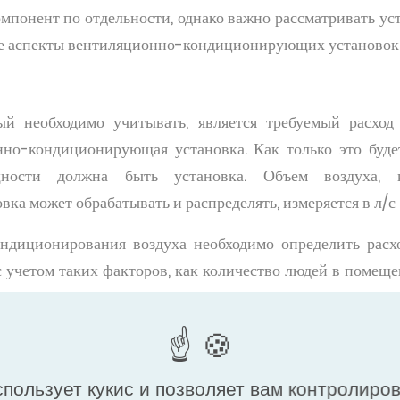
понент по отдельности, однако важно рассматривать уста
ые аспекты вентиляционно-кондиционирующих установок
й необходимо учитывать, является требуемый расход
но-кондиционирующая установка. Как только это будет
ности должна быть установка. Объем воздуха, к
а может обрабатывать и распределять, измеряется в л/с (
ндиционирования воздуха необходимо определить расхо
 учетом таких факторов, как количество людей в помеще
азначение помещения, применимые рекомендации, а та
 помещения. Для этого сначала необходимо рассчитать
вка. Затем следует определить, сколько раз в час до
просу существуют рекомендации CIBSE (Чартерного
спользует кукис и позволяет вам контролиро