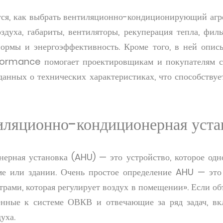
тся, как выбрать вентиляционно-кондиционирующий агр
оздуха, габариты, вентиляторы, рекуперация тепла, филь
нормы и энергоэффективность. Кроме того, в ней описы
formance помогает проектировщикам и покупателям с
анных о технических характеристиках, что способству
тиляционно-кондиционерная уста
ерная установка (AHU) — это устройство, которое одн
ме или здании. Очень простое определение AHU — это 
рами, которая регулирует воздух в помещении». Если об
енные к системе ОВКВ и отвечающие за ряд задач, вкл
уха.