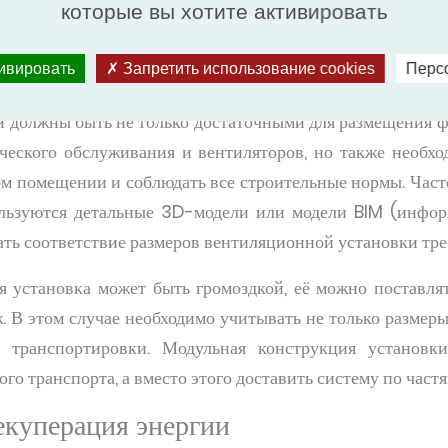
ий).
которые вы хотите активировать
ьная конструкция
тивировать
Запретить использование cookies
Перс
ентиляционной установки, необходимо учитывать нес
 должны быть не только достаточными для размещения ф
ческого обслуживания и вентиляторов, но также необх
ом помещении и соблюдать все строительные нормы. Част
льзуются детальные 3D-модели или модели BIM (инфо
ать соответствие размеров вентиляционной установки тре
 установка может быть громоздкой, её можно поставля
. В этом случае необходимо учитывать не только размеры
б транспортировки. Модульная конструкция установки
го транспорта, а вместо этого доставить систему по частя
екуперация энергии