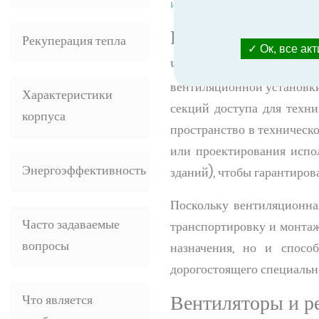
инженерным системам здан
Размеры и модул
Рекуперация тепла
Ок, все ак
Что касается размеров в
вентиляционной установки
Характеристики
секций доступа для техни
корпуса
пространство в техническ
или проектирования испо
Энергоэффективность
зданий), чтобы гарантиров
Поскольку вентиляционная
Часто задаваемые
транспортировку и монтаж
вопросы
назначения, но и спосо
дорогостоящего специально
Вентиляторы и р
Что является