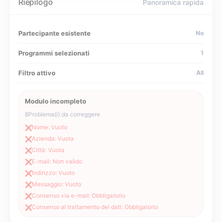
Riepilogo
Panoramica rapida
Partecipante esistente
No
Programmi selezionati
1
Filtro attivo
All
Modulo incompleto
8
Problema(i) da correggere
Nome: Vuoto
❌
Azienda: Vuota
❌
Città: Vuota
❌
E-mail: Non valido
❌
Indirizzo: Vuoto
❌
Messaggio: Vuoto
❌
Consenso via e-mail: Obbligatorio
❌
Consenso al trattamento dei dati: Obbligatorio
❌