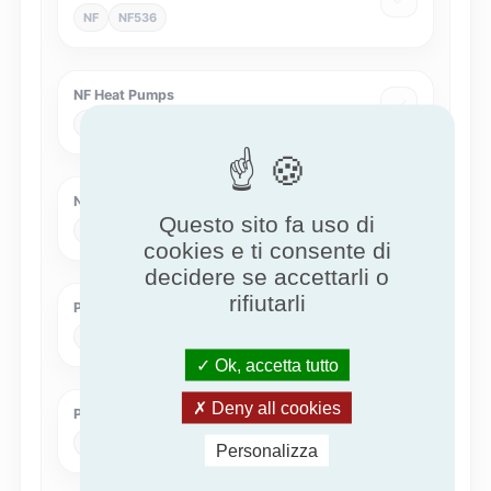
NF
NF536
NF Heat Pumps
NF
NF414
Nature of excellence for Air Handling Unit
Questo sito fa uso di
NEx
NEXAHU
cookies e ti consente di
decidere se accettarli o
rifiutarli
Pompe di calore - KEYMARK
KEYMARK
HPKM
Ok, accetta tutto
Deny all cookies
Pompe di calore Eurovent
Eurovent
Eurovent-HP
Personalizza