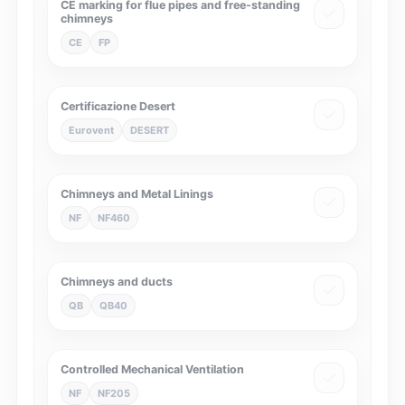
CE marking for flue pipes and free-standing
chimneys
CE
FP
Certificazione Desert
Eurovent
DESERT
Chimneys and Metal Linings
NF
NF460
Chimneys and ducts
QB
QB40
Controlled Mechanical Ventilation
NF
NF205