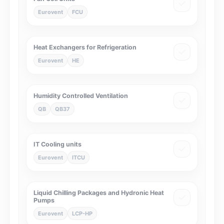
Eurovent
FCU
Heat Exchangers for Refrigeration
Eurovent
HE
Humidity Controlled Ventilation
QB
QB37
IT Cooling units
Eurovent
ITCU
Liquid Chilling Packages and Hydronic Heat
Pumps
Eurovent
LCP-HP