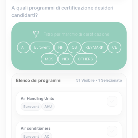
A quali programmi di certificazione desideri
candidarti?
Filtro per marchio di certificazione
All
Eurovent
NF
QB
KEYMARK
CE
MCS
NEX
OTHERS
Elenco dei programmi
51
Visibile •
1
Selezionato
Air Handling Units
Eurovent
AHU
Air conditioners
Eurovent
AC