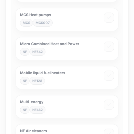
MCS Heat pumps
MCS
MCS007
Micro Combined Heat and Power
NF
NF542
Mobile liquid fuel heaters
NF
NF128
Multi-energy
NF
NF462
NF Air cleaners