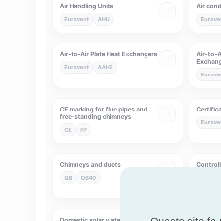
Air Handling Units
Air cond
Eurovent
AHU
Eurove
Air-to-Air Plate Heat Exchangers
Air-to-A
Exchan
Eurovent
AAHE
Eurove
CE marking for flue pipes and
Certific
free-standing chimneys
Eurove
CE
FP
Chimneys and ducts
Control
Ventilat
QB
QB40
NF
N
Questo sito fa 
Domestic solar water heaters
Eliminat