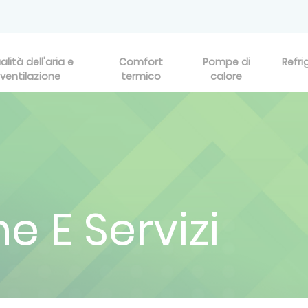
alità dell'aria e
Comfort
Pompe di
Refri
ventilazione
termico
calore
e E Servizi