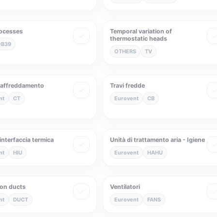
rocesses
Temporal variation of
thermostatic heads
QB39
OTHERS
TV
 raffreddamento
Travi fredde
nt
CT
Eurovent
CB
 interfaccia termica
Unità di trattamento aria - Igiene
nt
HIU
Eurovent
HAHU
ion ducts
Ventilatori
nt
DUCT
Eurovent
FANS