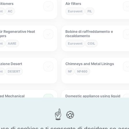
itioners
Air filters
nt
AC
Eurovent
FIL
ir Regenerative Heat
Bobine di raffreddamento e
gers
riscaldamento
nt
AARE
Eurovent
COIL
azione Desert
Chimneys and Metal Linings
nt
DESERT
NF
NF460
led Mechanical
Domestic appliance using liquid
ion
or solid fuels
F205
NF
NF009
uso di cookies e ti consente di decidere se accetta
ori di deriva
Eurovent Air cleaners