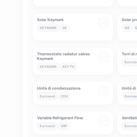
Solar Keymark
Solar p
KEYMARK
SK
QB
Thermostatic radiator valves
Torri di
Keymark
Eurove
KEYMARK
KEYTV
Unità di condensazione
Unità di
Eurovent
CDU
Eurove
Variable Refrigerant Flow
Ventilat
Eurovent
VRF
Eurove