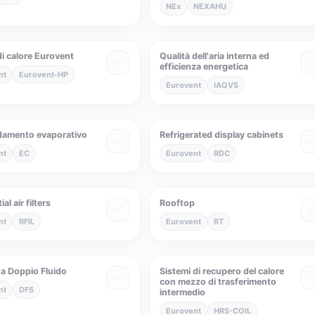
NEx
NEXAHU
i calore Eurovent
Qualità dell'aria interna ed
efficienza energetica
nt
Eurovent-HP
Eurovent
IAQVS
damento evaporativo
Refrigerated display cabinets
nt
EC
Eurovent
RDC
al air filters
Rooftop
nt
RFIL
Eurovent
RT
 a Doppio Fluido
Sistemi di recupero del calore
con mezzo di trasferimento
nt
DFS
intermedio
Eurovent
HRS-COIL