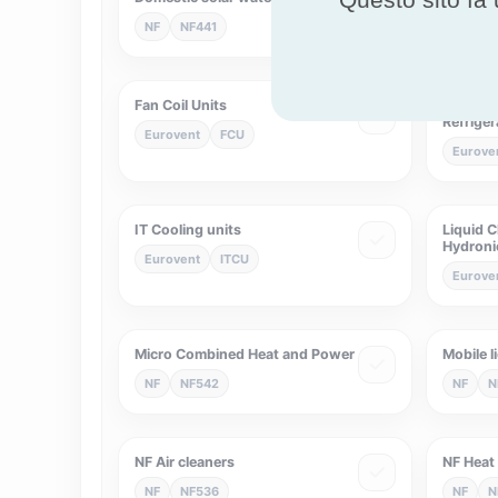
NF
NF441
Eurove
Fan Coil Units
Heat Ex
Refriger
Eurovent
FCU
Eurove
IT Cooling units
Liquid C
Hydroni
Eurovent
ITCU
Eurove
Micro Combined Heat and Power
Mobile l
NF
NF542
NF
N
NF Air cleaners
NF Heat
NF
NF536
NF
N