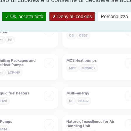
nt
DE
Eurovent
ACL
Ok, accetta tutto
Deny all cookies
Personalizza
changers for
Humidity Controlled Ventilation
ation
QB
QB37
nt
HE
hilling Packages and
MCS Heat pumps
c Heat Pumps
MCS
MCS007
nt
LCP-HP
iquid fuel heaters
Multi-energy
F128
NF
NF462
 Pumps
Nature of excellence for Air
Handling Unit
F414