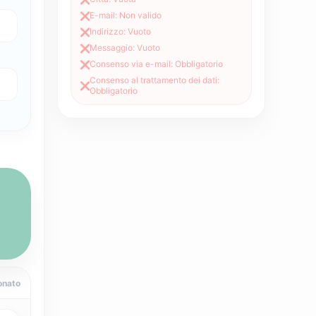
E-mail: Non valido
❌
Indirizzo: Vuoto
❌
Messaggio: Vuoto
❌
Consenso via e-mail: Obbligatorio
❌
Consenso al trattamento dei dati:
❌
Obbligatorio
onato