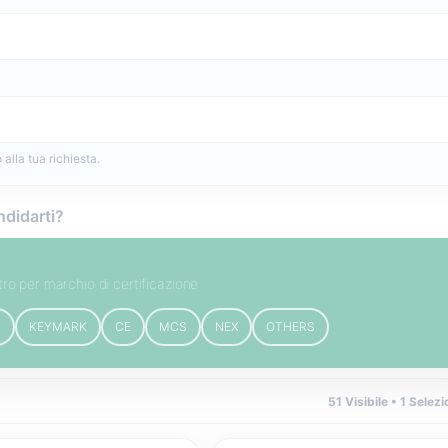
alla tua richiesta.
ndidarti?
ltro per marchio di certificazione
B
KEYMARK
CE
MCS
NEX
OTHERS
51
Visibile •
1
Selezi