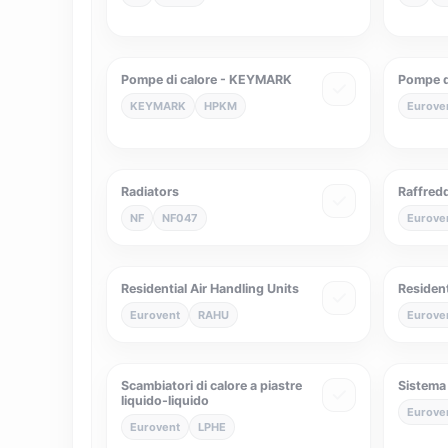
Pompe di calore - KEYMARK
Pompe d
KEYMARK
HPKM
Eurove
Radiators
Raffred
NF
NF047
Eurove
Residential Air Handling Units
Residenti
Eurovent
RAHU
Eurove
Scambiatori di calore a piastre
Sistema
liquido-liquido
Eurove
Eurovent
LPHE