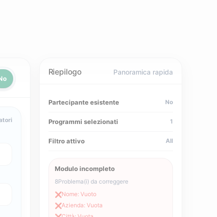
Riepilogo
Panoramica rapida
No
Partecipante esistente
No
atori
Programmi selezionati
1
Filtro attivo
All
Modulo incompleto
8
Problema(i) da correggere
Nome: Vuoto
❌
Azienda: Vuota
❌
Città: Vuota
❌