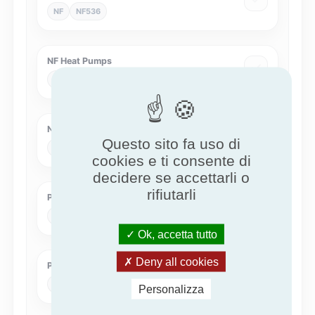
NF
NF536
NF Heat Pumps
NF
NF414
Nature of excellence for Air Handling Unit
Questo sito fa uso di
NEx
NEXAHU
cookies e ti consente di
decidere se accettarli o
rifiutarli
Pompe di calore - KEYMARK
KEYMARK
HPKM
Ok, accetta tutto
Deny all cookies
Pompe di calore Eurovent
Eurovent
Eurovent-HP
Personalizza