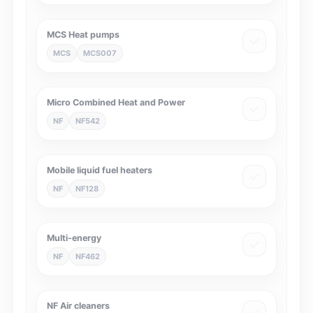
MCS Heat pumps
MCS
MCS007
Micro Combined Heat and Power
NF
NF542
Mobile liquid fuel heaters
NF
NF128
Multi-energy
NF
NF462
NF Air cleaners