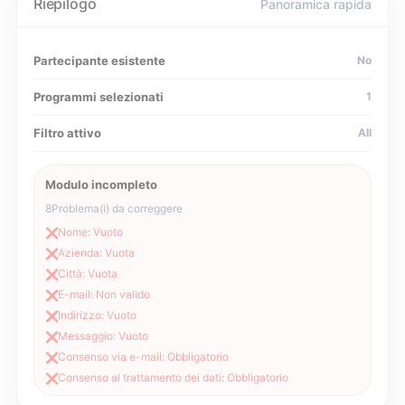
Riepilogo
Panoramica rapida
Partecipante esistente
No
Programmi selezionati
1
Filtro attivo
All
Modulo incompleto
8
Problema(i) da correggere
Nome: Vuoto
❌
Azienda: Vuota
❌
Città: Vuota
❌
E-mail: Non valido
❌
Indirizzo: Vuoto
❌
Messaggio: Vuoto
❌
Consenso via e-mail: Obbligatorio
❌
Consenso al trattamento dei dati: Obbligatorio
❌