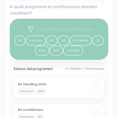
A quali programmi di certificazione desideri
candidarti?
Filtro per marchio di certificazione
All
Eurovent
NF
QB
KEYMARK
CE
MCS
NEX
OTHERS
Elenco dei programmi
51
Visibile •
1
Selezionato
Air Handling Units
Eurovent
AHU
Air conditioners
Eurovent
AC