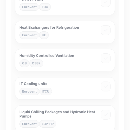
Eurovent
FCU
Heat Exchangers for Refrigeration
Eurovent
HE
Humidity Controlled Ventilation
QB
QB37
IT Cooling units
Eurovent
ITCU
Liquid Chilling Packages and Hydronic Heat
Pumps
Eurovent
LCP-HP