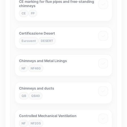
CE marking for flue pipes and free-standing
chimneys
CE
FP
Certificazione Desert
Eurovent
DESERT
Chimneys and Metal Linings
NF
NF460
Chimneys and ducts
QB
QB40
Controlled Mechanical Ventilation
NF
NF205