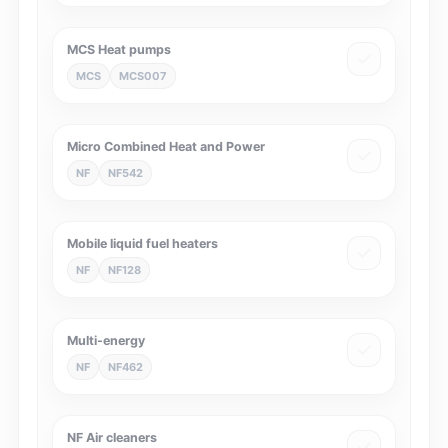
MCS Heat pumps
MCS
MCS007
Micro Combined Heat and Power
NF
NF542
Mobile liquid fuel heaters
NF
NF128
Multi-energy
NF
NF462
NF Air cleaners