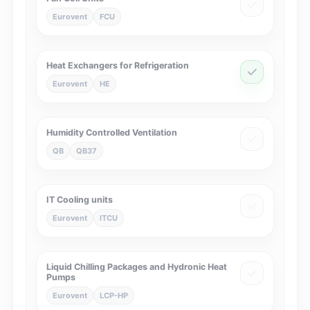
Eurovent
FCU
Heat Exchangers for Refrigeration
Eurovent
HE
Humidity Controlled Ventilation
QB
QB37
IT Cooling units
Eurovent
ITCU
Liquid Chilling Packages and Hydronic Heat
Pumps
Eurovent
LCP-HP