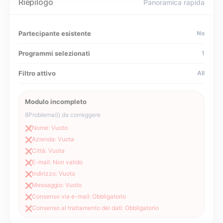
Riepilogo
Panoramica rapida
Partecipante esistente
No
Programmi selezionati
1
Filtro attivo
All
Modulo incompleto
8
Problema(i) da correggere
Nome: Vuoto
❌
Azienda: Vuota
❌
Città: Vuota
❌
E-mail: Non valido
❌
Indirizzo: Vuoto
❌
Messaggio: Vuoto
❌
Consenso via e-mail: Obbligatorio
❌
Consenso al trattamento dei dati: Obbligatorio
❌