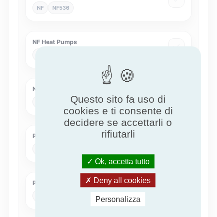
NF
NF536
NF Heat Pumps
NF
NF414
Nature of excellence for Air Handling Unit
Questo sito fa uso di
NEx
NEXAHU
cookies e ti consente di
decidere se accettarli o
rifiutarli
Pompe di calore - KEYMARK
KEYMARK
HPKM
Ok, accetta tutto
Deny all cookies
Pompe di calore Eurovent
Eurovent
Eurovent-HP
Personalizza