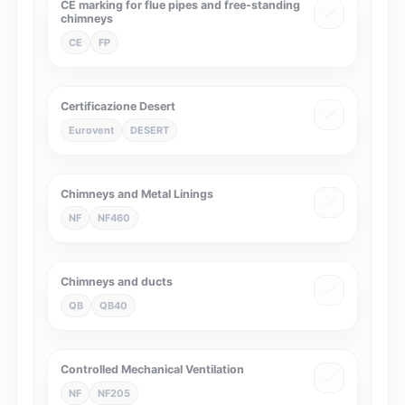
CE marking for flue pipes and free-standing
chimneys
CE
FP
Certificazione Desert
Eurovent
DESERT
Chimneys and Metal Linings
NF
NF460
Chimneys and ducts
QB
QB40
Controlled Mechanical Ventilation
NF
NF205