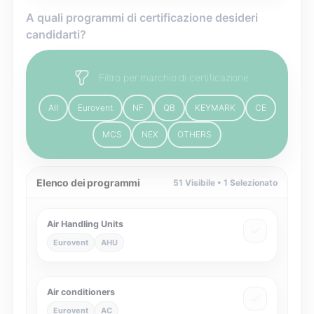
A quali programmi di certificazione desideri
candidarti?
Filtro per marchio di certificazione
All
Eurovent
NF
QB
KEYMARK
CE
MCS
NEX
OTHERS
Elenco dei programmi
51
Visibile •
1
Selezionato
Air Handling Units
Eurovent
AHU
Air conditioners
Eurovent
AC