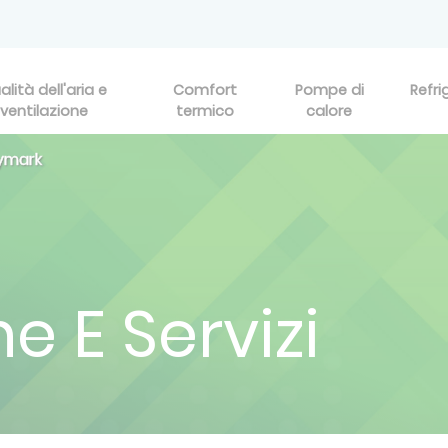
alità dell'aria e
Comfort
Pompe di
Refri
ventilazione
termico
calore
eymark
e E Servizi