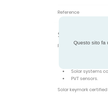
Reference
Scope of th
Questo sito fa 
Products covered :
Solar collectors c
Solar systems cov
Solar systems cov
PVT sensors.
Solar keymark certified