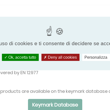
e programme
uso di cookies e ti consente di decidere se accetta
overed by EN 12975 or ISO 9806
Ok, accetta tutto
Deny all cookies
Personalizza
ered by EN 12976
ered by EN 12977
 products are available on the keymark database a
Keymark Database