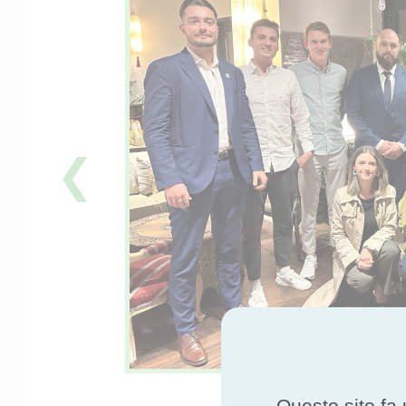
❮
Questo sito fa 