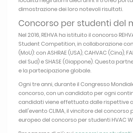
Concorso per studenti REH
Ogni anno REHVA organizza un concorso in E
HVAC più meritevoli. Prima del concorso, 
nominare un candidato per paese, in seguito a
concorso si basano su tesi di laurea magist
argomento nell'ambito del riscaldamento, de
Le competizioni studentesche si svolgono d
partecipanti una piattaforma ideale per mo
caso di vittoria, gli studenti ricevono un pr
trofeo viene poi passato al vincitore dell'
località negli ultimi dieci anni. Il trofeo port
dimostrazione dei loro notevoli risultati.