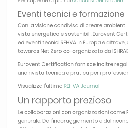
Concorso per studenti de
Nel 2016, REHVA ha istituito il concorso R
Student Competition, in collaborazione c
(MoU): con ASHRAE (USA), CAHVAC (Cina), FAI
del Sud) e SHASE (Giappone). Questa partne
e la partecipazione globale.
Ogni tre anni, durante il Congresso Mondial
concorso, con un candidato per ogni contine
candidati viene effettuata dalle rispettive a
dell'evento CLIMA, il vincitore del concorso
europeo del concorso per studenti HVAC W
Per saperne di più sui
concorsi per studenti
Eventi tecnici e formazione