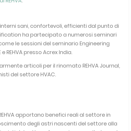
l mondo HVAC
EHVA World Student, ora noto come HVAC World
on sei partner di Memorandum of Understanding
AR (Sud America), ISHRAE (India), SAREK (Corea
rship mira ad ampliare la portata del concorso
e CLIMA, REHVA diventa l'organizzatore del
nte o regione partner. La selezione dei
ssociazioni partner del MoU. Inoltre, nell'anno
 per studenti REHVA diventa il rappresentante
orld.
 di REHVA
.