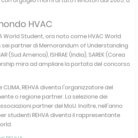
VA
uropa per premiare e riconoscere gli studenti
ogni associazione membro di REHVA può
i concorsi nazionali. I lavori presentati per il
rale o triennale e possono riguardare qualsiasi
lla ventilazione e della climatizzazione.
urante i convegni annuali REHVA, offrendo ai
strare le proprie capacità e conoscenze. In
estigioso trofeo con inciso il loro nome. Questo
anno successivo, dopo aver attraversato varie
a con orgoglio i nomi di tutti i vincitori dal 2005, a