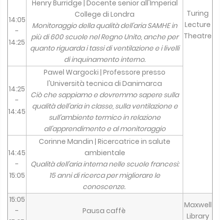
Henry Burridge | Docente senior all'Imperial
Turing
College di Londra
14:05
Lecture
Monitoraggio della qualità dell'aria SAMHE in
-
Theatre
più di 600 scuole nel Regno Unito, anche per
14:25
quanto riguarda i tassi di ventilazione e i livelli
di inquinamento interno.
Pawel Wargocki | Professore presso
l'Università tecnica di Danimarca
14:25
Ciò che sappiamo e dovremmo sapere sulla
-
qualità dell'aria in classe, sulla ventilazione e
14:45
sull'ambiente termico in relazione
all'apprendimento e al monitoraggio
Corinne Mandin | Ricercatrice in salute
14:45
ambientale
-
Qualità dell'aria interna nelle scuole francesi:
15:05
15 anni di ricerca per migliorare le
conoscenze.
15:05
Maxwell
-
Pausa caffè
Library