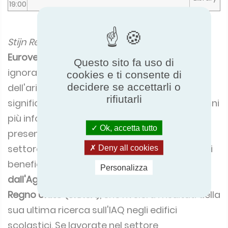
19:00
Stijn Renneboog
, vice segretario generale di
Eurovent
, ha dichiarato: “Non possiamo
Questo sito fa uso di
ignorare gli effetti di una cattiva qualità
cookies e ti consente di
decidere se accettarli o
dell'aria condizionata su una parte
rifiutarli
significativa della popolazione, durante gli anni
più informativi della loro vita. La conferenza
Ok, accetta tutto
presenterà le ultime ricerche, le intuizioni del
settore e le storie di vita reale sugli impatti e i
Deny all cookies
benefici dell'IAQ. La conferenza sarà tenuta
Personalizza
dall'Agenzia per la Sicurezza Sanitaria del
Regno Unito (UKHSA)
, che rivelerà i risultati della
sua ultima ricerca sull'IAQ negli edifici
scolastici. Se lavorate nel settore