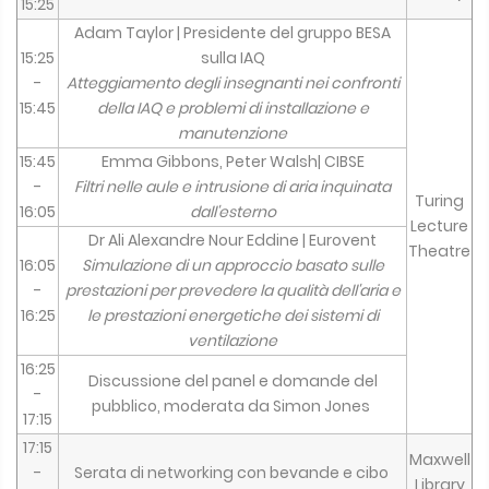
15:25
Adam Taylor | Presidente del gruppo BESA
15:25
sulla IAQ
-
Atteggiamento degli insegnanti nei confronti
15:45
della IAQ e problemi di installazione e
manutenzione
15:45
Emma Gibbons, Peter Walsh| CIBSE
-
Filtri nelle aule e intrusione di aria inquinata
Turing
16:05
dall'esterno
Lecture
Dr Ali Alexandre Nour Eddine | Eurovent
Theatre
16:05
Simulazione di un approccio basato sulle
-
prestazioni per prevedere la qualità dell'aria e
16:25
le prestazioni energetiche dei sistemi di
ventilazione
16:25
Discussione del panel e domande del
-
pubblico, moderata da Simon Jones
17:15
17:15
Maxwell
-
Serata di networking con bevande e cibo
Library