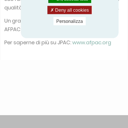
qualità e le prestazioni delle pompe di calore.
Deny all cookies
Un grande ringraziamento all'Associazione
Personalizza
AFPAC per questo evento di qualità!
Per saperne di più su JPAC:
www.afpac.org