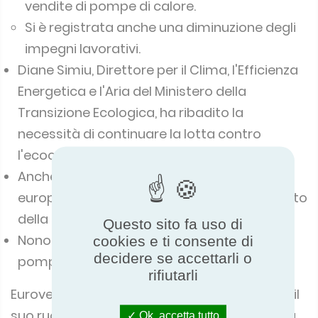
vendite di pompe di calore.
Si è registrata anche una diminuzione degli
impegni lavorativi.
Diane Simiu, Direttore per il Clima, l'Efficienza
Energetica e l'Aria del Ministero della
Transizione Ecologica, ha ribadito la
necessità di continuare la lotta contro
l'ecocriminalità.
Anche i rappresentanti della Commissione
europea hanno annunciato un rafforzamento
della sorveglianza del mercato.
Questo sito fa uso di
Nonostante le sfide attuali, il settore delle
cookies e ti consente di
decidere se accettarli o
pompe di calore rimane promettente.
rifiutarli
Eurovent Certification continuerà a svolgere il
suo ruolo di terza parte fidata, garantendo la
Ok, accetta tutto