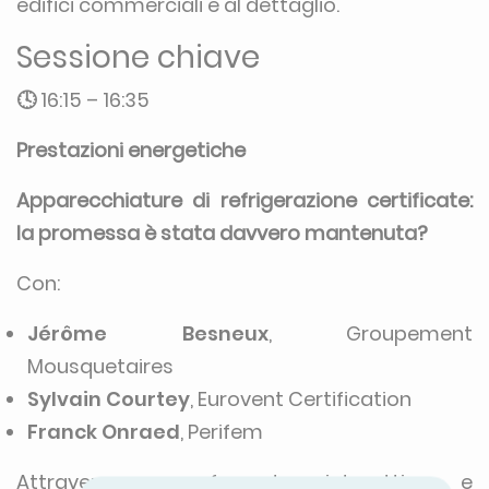
edifici commerciali e al dettaglio.
Sessione chiave
🕓
16:15 – 16:35
Prestazioni energetiche
Apparecchiature di refrigerazione certificate:
la promessa è stata davvero mantenuta?
Con:
Jérôme Besneux
, Groupement
Mousquetaires
Sylvain Courtey
, Eurovent Certification
Franck Onraed
, Perifem
Attraverso un formato interattivo e