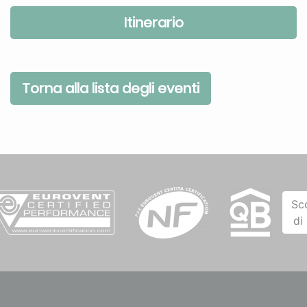
Itinerario
Torna alla lista degli eventi
Sc
di