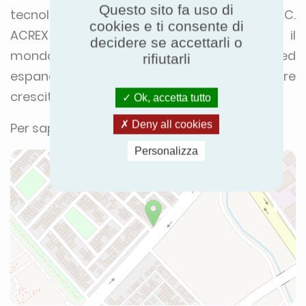
Questo sito fa uso di
tecnologie della catena di fornitura HVAC.
cookies e ti consente di
ACREX 2024 vedrà riuniti esperti di tutto il
decidere se accettarli o
mondo per creare reti, contatti, coltivare ed
rifiutarli
espandere le conoscenze per una migliore
crescita economica e commerciale.
Ok, accetta tutto
Deny all cookies
Per saperne di più:
www.acrex.in
Personalizza