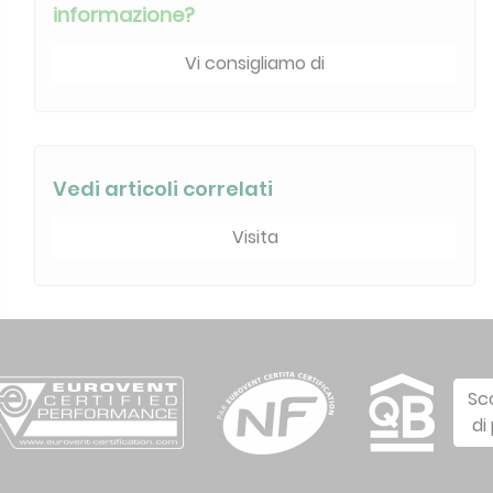
informazione?
Vi consigliamo di
Vedi articoli correlati
Visita
Sc
di