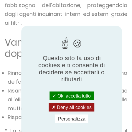
fabbisogno dell’abitazione, proteggendola
dagli agenti inquinanti interni ed esterni grazie
ai filtri.
Vantaggi dell’impianto a
doppio flusso
Questo sito fa uso di
cookies e ti consente di
decidere se accettarli o
Rinnovamento dell'aria all’interno
rifiutarli
dell'abitazione e risparmio energetico
Risanamento dei locali umidi grazie
Ok, accetta tutto
all’eliminazione dei problemi causati dalle
muffe
Deny all cookies
Risparmio energetico:
Personalizza
* Lo scambiatore permette di recuperare il