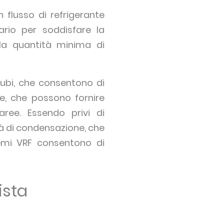
n flusso di refrigerante
ario per soddisfare la
 la quantità minima di
tubi, che consentono di
re, che possono fornire
ee. Essendo privi di
tà di condensazione, che
emi VRF consentono di
ista