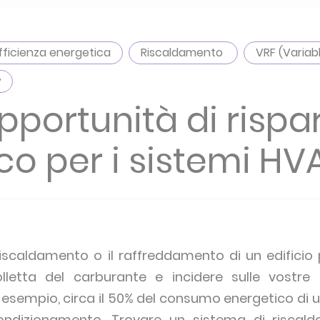
fficienza energetica
Riscaldamento
VRF (Variab
w
opportunità di risp
co per i sistemi HV
riscaldamento o il raffreddamento di un edifici
lletta del carburante e incidere sulle vostre c
 esempio, circa il 50% del consumo energetico di un
ondizionamento. Trovare un sistema di riscalda