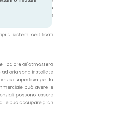
il calore indesiderato
no di riscaldamento. In
li sprechi.
ipi di sistemi certificati
re il calore all'atmosfera
 ad aria sono installate
ampia superficie per lo
ommerciale può avere le
denziali possono essere
ali e può occupare gran