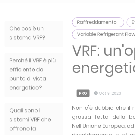
Raffreddamento
E
Che cos'è un
Variable Refrigerant Flo
sistema VRF?
VRF: un'
Perché il VRF è più
energeti
efficiente dal
punto di vista
energetico?
PRO
Oct 9, 2023
Non c'è dubbio che il 
Quali sono i
grossa fetta della bo
sistemi VRF che
Nell'Unione Europea, ad
offrono la
riscaldamento e al c