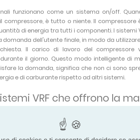
onali funzionano come un sistema on/off. Quand
 il compressore, è tutto o niente. Il compressore 
tità di energia tra tutti i componenti. I sistemi V
la domanda dell'utente finale, in modo da utilizzar
ichiesta. Il carico di lavoro del compressore
durante il giorno. Questo modo intelligente di 
sfare la domanda, significa che non ci sono spre
rgia e di carburante rispetto ad altri sistemi.
sistemi VRF che offrono la m
ipali di sistemi VRF: VRF a pompa di calore o VRF
re sono molto efficienti di per sé. Tuttavia, i s
uso di cookies e ti consente di decidere se accetta