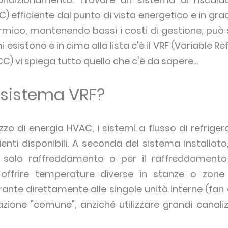
efficiente dal punto di vista energetico e in grad
rmico, mantenendo bassi i costi di gestione, pu
 esistono e in cima alla lista c'è il VRF (Variable Re
CC) vi spiega tutto quello che c'è da sapere...
 sistema VRF?
izzo di energia HVAC, i sistemi a flusso di refrige
icienti disponibili. A seconda del sistema installat
 il solo raffreddamento o per il raffreddamento
offrire temperature diverse in stanze o zone d
erante direttamente alle singole unità interne (fan c
razione "comune", anziché utilizzare grandi canaliz