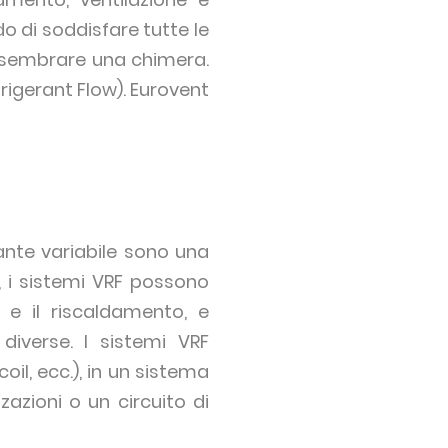
o di soddisfare tutte le
ò sembrare una chimera.
frigerant Flow). Eurovent
rante variabile sono una
o, i sistemi VRF possono
 e il riscaldamento, e
iverse. I sistemi VRF
oil, ecc.), in un sistema
zazioni o un circuito di