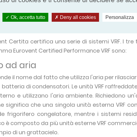
izzare il calore residuo. Invece di rilasciare 
inviato ad altre aree dell'edificio che necessita
Ok, accetta tutto
Deny all cookies
Personalizza
a ancora più energia e si riducono ulteriormente g
t Certita certifica una serie di sistemi VRF. I tre t
mma Eurovent Certified Performance VRF sono:
o ad aria
de il nome dal fatto che utilizza l'aria per rilascia
batteria di condensatori. Le unità VRF raffreddate
terno e utilizzano l'aria ambiente. Richiedono un'
che significa che una singola unità esterna VRF c
e frigorifero congelatore, mentre i sistemi resi
co è composto da più unità esterne VRF commerci
pio di un grattacielo.