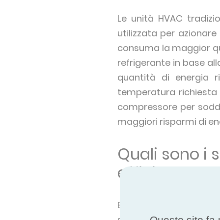
Le unità HVAC tradizi
utilizzata per azionare
consuma la maggior quan
refrigerante in base al
quantità di energia r
temperatura richiesta 
compressore per soddi
maggiori risparmi di ene
Quali sono i 
efficienza?
Esistono due tipi princ
sistemi a pompa di calo
Questo sito fa 