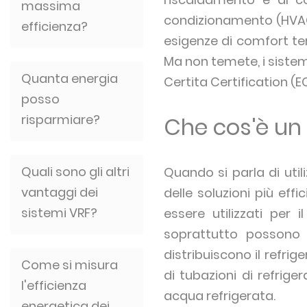
massima
condizionamento (HVAC) 
efficienza?
esigenze di comfort te
Ma non temete, i sistemi
Quanta energia
Certita Certification (E
posso
risparmiare?
Che cos'è un
Quali sono gli altri
Quando si parla di util
vantaggi dei
delle soluzioni più eff
sistemi VRF?
essere utilizzati per
soprattutto possono 
distribuiscono il refrig
Come si misura
di tubazioni di refrige
l'efficienza
acqua refrigerata.
energetica dei