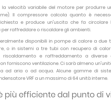
o la velocità variabile del motore per produrre u
nome). Il compressore calcola quanto è necess
ichiesta e produce un'uscita che fa circolare
 per raffreddare o riscaldare gli ambienti.
eralmente disponibili in pompe di calore a due 
re, o in sistemi a tre tubi con recupero di calo
riscaldamento e raffreddamento a diverse ar
 non forniscono ventilazione. Ci sarà almeno un'uni
ta ad aria o ad acqua. Alcune gamme di sist
ndensatore VRF a un massimo di 64 unità interne.
è più efficiente dal punto di v