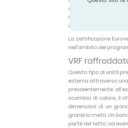
calore possono riutil
nell'atmosfera, viene 
questo modo si risparmi
La certificazione Euroven
nell'ambito del progra
VRF raffreddat
Questo tipo di unità pren
esterna attraverso una 
prevalentemente all'es
scambio di calore, il 
dimensioni di un grand
grandi la metà. Un ban
parte del tetto, ad esem