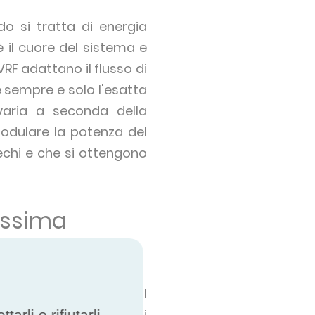
o si tratta di energia
è il cuore del sistema e
RF adattano il flusso di
e sempre e solo l'esatta
 varia a seconda della
modulare la potenza del
chi e che si ottengono
assima
 a recupero di calore. I
istemi VRF a recupero di
rli o rifiutarli