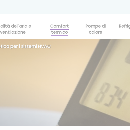
alità dell'aria e
Comfort
Pompe di
Refri
ventilazione
termico
calore
tico per i sistemi HVAC