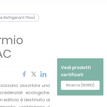
le Refrigerant Flow)
armio
AC
Vedi prodotti
certificati
o possano assorbire una
Ricerca (80810)
redenziali ecologiche.
 edificio è destinato al
mento, ventilazione e