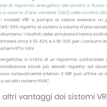
ale di risparmio energetico dei sistemi a flusso d
i a volume d'aria variabile (VAV) nelle località cli
i modelli VRF a pompa di calore avevano un po
14%-39% rispetto ai sistemi a volume d'aria variabi
tatunitensi. I risultati delle simulazioni hanno inolt
rmiare circa il 15-42% e il 18-33% per i consumi ene
sistemi RTU-VAV.
energetiche, si tratta di un risparmio sostanziale
stallazione iniziali più elevati rispetto ad alcu
a sono notevolmente inferiori. Il VRF può offrire un 
to ad altri sistemi HVAC.
 altri vantaggi dei sistemi VR