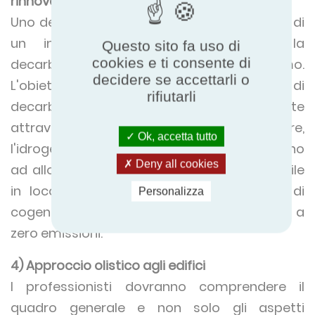
rinnovabile/decarbonizzata
Uno dei maggiori ostacoli alla realizzazione di
un impianto a zero emissioni è la
Questo sito fa uso di
cookies e ti consente di
decarbonizzazione dell'energia che utilizziamo.
decidere se accettarli o
L'obiettivo a lungo termine è quello di
rifiutarli
decarbonizzare completamente la rete
attraverso le energie rinnovabili, il nucleare,
Ok, accetta tutto
l'idrogeno e i biocombustibili sostenibili. Fino
Deny all cookies
ad allora, la produzione di energia rinnovabile
in loco tramite energia solare, eolica o di
Personalizza
cogenerazione offre opportunità di energia a
zero emissioni.
4) Approccio olistico agli edifici
I professionisti dovranno comprendere il
quadro generale e non solo gli aspetti