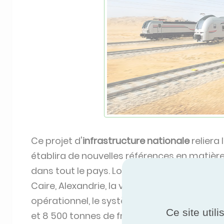
Ce projet d'
infrastructure nationale
reliera 
établira de nouvelles références en mati
dans tout le pays. Longue de 660 kilomètres, 
Caire, Alexandrie, la ville du 6 octobre et d'
opérationnel, le système desservira 21 gare
Ce site util
et 8 500 tonnes de fret par jour. Le projet