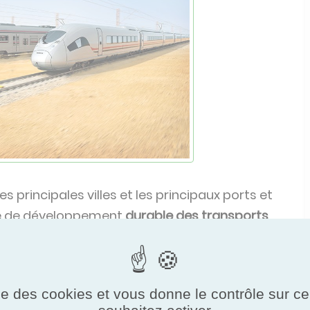
les principales villes et les principaux ports et
ère de développement
durable des transports
la ligne HSR reliera Ain Sokhna, Alamein, Le
autres hubs clés à travers l'Égypte. Une fois
s et transportera plus d'un million de passagers
ise des cookies et vous donne le contrôle sur 
 est conçu pour réduire considérablement les