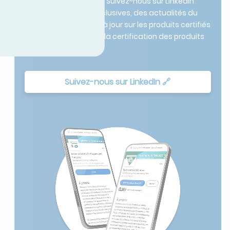
Réfrigération (HVACR). Suivez-nous sur LinkedIn
pour des analyses exclusives, des actualités du
secteur et des mises à jour sur les produits certifiés
du leader mondial de la certification des produits
HVACR.
Suivez-nous sur LinkedIn 🔗