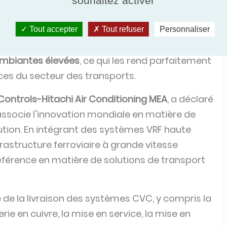
souhaitez activer
lus rapide et plus efficace à l'échelle nationale.
cité de refroidissement totale supérieure à 11
Tout accepter
Tout refuser
Personnaliser
es. Les unités sont
certifiées Eurovent
et offrent
mbiantes élevées
, ce qui les rend parfaitement
ces du secteur des transports.
ontrols-Hitachi Air Conditioning MEA
, a déclaré
associe l'innovation mondiale en matière de
ution. En intégrant des systèmes VRF haute
rastructure ferroviaire à grande vitesse
éférence en matière de solutions de transport
 de la livraison des systèmes CVC, y compris la
erie en cuivre, la mise en service, la mise en