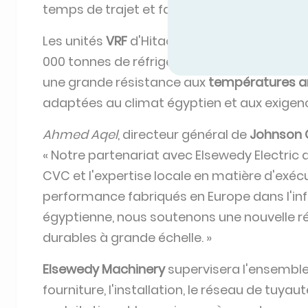
temps de trajet et favoriser une logistique p
Les unités
VRF
d'Hitachi fourniront une capa
000 tonnes de réfrigération (RT) dans 21 gar
une grande résistance aux
températures a
adaptées au climat égyptien et aux exigen
Ahmed Aqel
, directeur général de
Johnson C
« Notre partenariat avec Elsewedy Electric 
CVC et l'expertise locale en matière d'exéc
performance fabriqués en Europe dans l'inf
égyptienne, nous soutenons une nouvelle r
durables à grande échelle. »
Elsewedy Machinery
supervisera l'ensemble
fourniture, l'installation, le réseau de tuyaut