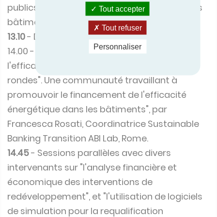
publics" et la "requalification énergétique des
Tout accepter
bâtiments résidentiels".
Tout refuser
13.10
- Déjeuner de réseautage
Personnaliser
14.00 - Note clé : "GREENROAD : Développer
l'efficacité énergétique par le biais de tables
rondes". Une communauté travaillant à
promouvoir le financement de l'efficacité
énergétique dans les bâtiments", par
Francesca Rosati, Coordinatrice Sustainable
Banking Transition ABI Lab, Rome.
14.45
- Sessions parallèles avec divers
intervenants sur "l'analyse financière et
économique des interventions de
redéveloppement", et "l'utilisation de logiciels
de simulation pour la requalification