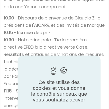
de la conférence comprenait
10.00
- Discours de bienvenue de Claudio Zilio,
président de l'AiCARR, et des invités de marque
10.15
- Remise des prix
10.30
- Note principale : "De la première
directive EPBD à la directive verte Case.
Résultats et critiques de vingt ans de mesures
techniques, législatives et procédurales pour
la décarbonisation de l'environnement bâti",
par Fabrizio Ascione, Université de Naples
Ce site utilise des
Federico II
cookies et vous donne
11.15
- Sessions parallèles avec divers
le contrôle sur ceux que
intervenants sur la "requalification
vous souhaitez activer
énergétique des bâtiments historiques et