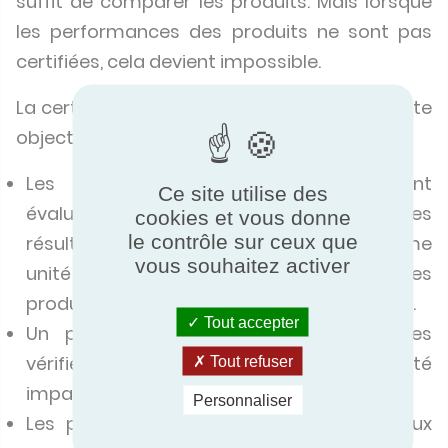
suffit de comparer les produits. Mais lorsque
les performances des produits ne sont pas
certifiées, cela devient impossible.
La certification permet de comparer en toute
objectivité.
Les performances des produits sont
Ce site utilise des
évaluées selon les mêmes critères, et les
cookies et vous donne
le contrôle sur ceux que
résultats sont exprimés dans une même
vous souhaitez activer
unité de mesure, quel que soit le pays où les
produits sont fabriqués ou commercialisés.
Tout accepter
Un produit certifié a des performances
vérifiées par un organisme accrédité
Tout refuser
impartial, indépendant et compétent.
Personnaliser
Les produits certifiés sont conformes aux