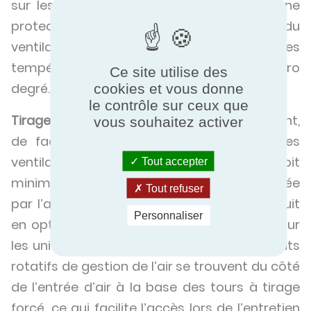
sur les voisins les plus proches et offre une
protection maximale contre le gel du
ventilateur si l’unité fonctionne avec des
températures extérieures en dessous de zéro
Ce site utilise des
degré.
cookies et vous donne
le contrôle sur ceux que
Tirage forcé :
Les ventilateurs centrifuges sont,
vous souhaitez activer
de façon inhérente, plus silencieux que les
ventilateurs axiaux, bien que la différence soit
Tout accepter
minime et puisse souvent être compensée
Tout refuser
par l’application de ventilateurs à faible bruit
Personnaliser
en option et/ou une atténuation du bruit sur
les unités à ventilateur axial. Les composants
rotatifs de gestion de l’air se trouvent du côté
de l’entrée d’air à la base des tours à tirage
forcé, ce qui facilite l’accès lors de l’entretien