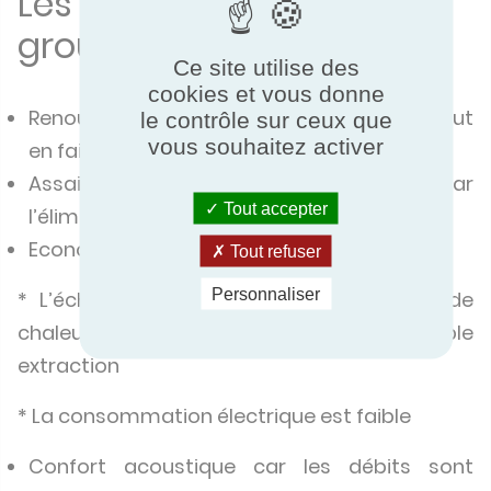
Les avantages d’un
groupe double flux
Ce site utilise des
cookies et vous donne
Renouvellement de l’air dans l’habitation tout
le contrôle sur ceux que
vous souhaitez activer
en faisant des économies d’énergie
Assainissement des pièces humides par
Tout accepter
l’élimination des problèmes de moisissure
Economies d’énergie :
Tout refuser
Personnaliser
* L’échangeur permet une récupération de
chaleur perdue dans le cas d’une simple
extraction
* La consommation électrique est faible
Confort acoustique car les débits sont