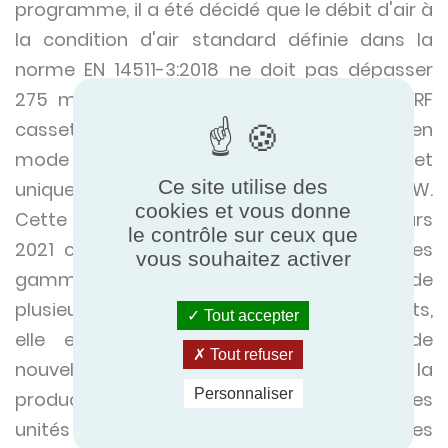
programme, il a été décidé que le débit d'air à
la condition d'air standard définie dans la
norme EN 14511-3:2018 ne doit pas dépasser
275 m3/h/kw pour les unités intérieures VRF
cassettes et gainées. La limite s'applique en
mode refroidissement et chauffage et
Ce site utilise des
uniquement pour les unités de plus de 12 kW.
cookies et vous donne
Cette nouvelle règle est effective depuis mars
le contrôle sur ceux que
2021 ce qui a fait un grand impact sur les
vous souhaitez activer
gammes d'unités dans les catalogues 2021 de
plusieurs fabricants. Pour certains fabricants,
Tout accepter
elle est représentée par l'apparition de
Tout refuser
nouvelles gammes de produits et l'arrêt de la
Personnaliser
production des versions précédentes des
unités intérieures. Pour d'autres, les