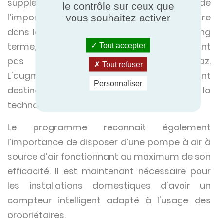
supplémentaires, ceci en reconnaissance de
le contrôle sur ceux que
l’importance que cette solution va prendre
vous souhaitez activer
dans la décarbonisation du chauffage à long
terme, en particulier là où les foyers ne sont
Tout accepter
pas connectés au réseau de gaz.
Tout refuser
L'augmentation des tarifs est clairement
Personnaliser
destinée à stimuler la prise en charge de la
technologie à source d'air.’
Le programme reconnait également
l’importance de disposer d’une pompe à air à
source d’air fonctionnant au maximum de son
efficacité. Il est maintenant nécessaire pour
les installations domestiques d'avoir un
compteur intelligent adapté à l'usage des
propriétaires.