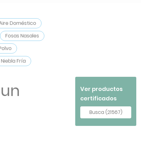
Aire Doméstico
Fosas Nasales
 Polvo
Niebla Fría
 un
Ver productos
certificados
Busca (21567)