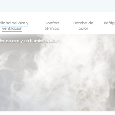
lidad del aire y
Confort
Bomba de
Refri
ventilación
térmico
calor
dor de aire y un humidificador?