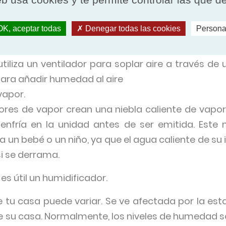
 impacto en la salud pulmonar.
or impulsos
K, aceptar todas
Denegar todas las cookies
Persona
isco giratorio para crear y distribuir una niebla fría
tiliza un ventilador para soplar aire a través de
ra añadir humedad al aire
vapor.
res de vapor crean una niebla caliente de vapor u
enfría en la unidad antes de ser emitida. Este 
un bebé o un niño, ya que el agua caliente de su 
i se derrama.
s útil un humidificador.
 tu casa puede variar. Se ve afectada por la estac
e su casa. Normalmente, los niveles de humedad 