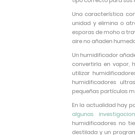
tipo correcto para sus
Una característica co
unidad y elimina o at
esporas de moho a través
aire no añaden humedad
Un humidificador añade
convertirla en vapor, 
utilizar humidificado
humidificadores ultr
pequeñas partículas min
En la actualidad hay p
algunas investigaci
humidificadores no tie
destilada y un program