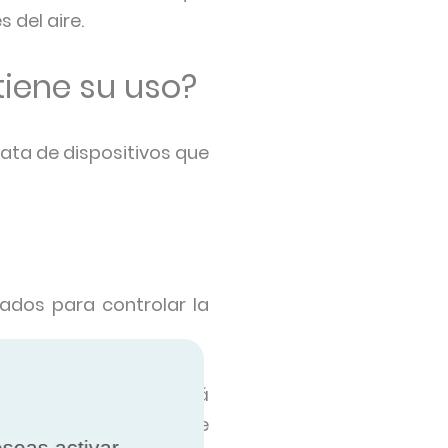
s del aire.
tiene su uso?
ata de dispositivos que
ñados para controlar la
a. Actualmente se está
ue se liberan de este
eseas activar