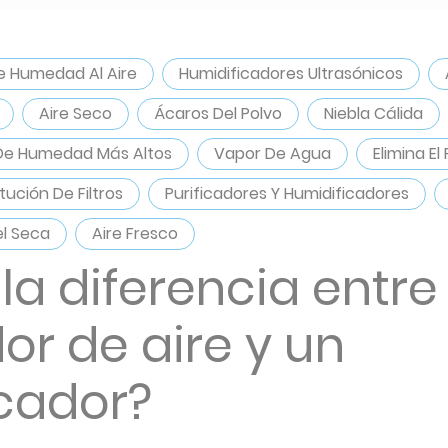
 Humedad Al Aire
Humidificadores Ultrasónicos
Aire Seco
Ácaros Del Polvo
Niebla Cálida
 De Humedad Más Altos
Vapor De Agua
Elimina El
tución De Filtros
Purificadores Y Humidificadores
el Seca
Aire Fresco
 la diferencia entre
or de aire y un
cador?