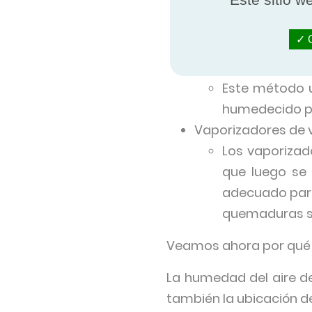
producto y su
Humidificadores p
O
Se utiliza un d
Evaporadores
Este método u
humedecido pa
Vaporizadores de 
Los vaporizado
que luego se 
adecuado para 
quemaduras s
Veamos ahora por qué e
La humedad del aire de
también la ubicación d