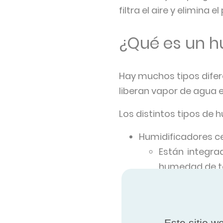
filtra el aire y elimina
¿Qué es un h
Hay muchos tipos difer
liberan vapor de agua 
Los distintos tipos de 
Humidificadores c
Están integra
humedad de tod
Humidificadores u
Utilizan vibr
investigando
Este sitio w