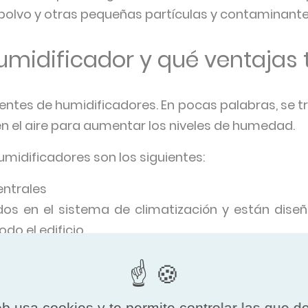
 el polvo y otras pequeñas partículas y contaminante
umidificador y qué ventajas 
entes de humidificadores. En pocas palabras, se tr
en el aire para aumentar los niveles de humedad.
humidificadores son los siguientes:
entrales
dos en el sistema de climatización y están dise
o el edificio.
ltrasónicos
aciones ultrasónicas para crear una niebla frí
 sobre las partículas minerales subproducto q
eb usa cookies y te permite controlar las que d