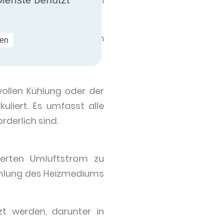
ppen geleitet, die durch
er zugelassen. Zu den
ren
vollen Kühlung oder der
uliert. Es umfasst alle
rderlich sind.
cierten Umluftstrom zu
mmlung des Heizmediums
t werden, darunter in