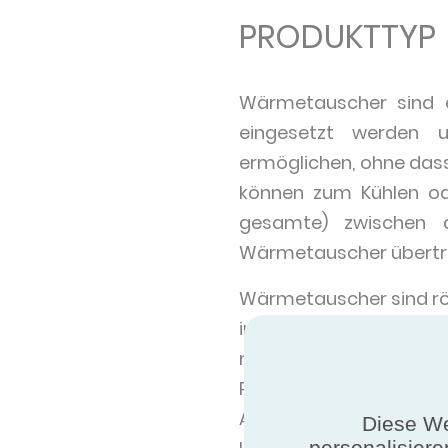
PRODUKTTYP
Wärmetauscher sind 
eingesetzt werden 
ermöglichen, ohne das
können zum Kühlen od
gesamte) zwischen d
Wärmetauscher übertr
Wärmetauscher sind rö
in einem Luftstrom ver
mit einem Kältemi
Propylenglykolgemisc
Aluminiumlamellen in 
Diese We
personalisiere