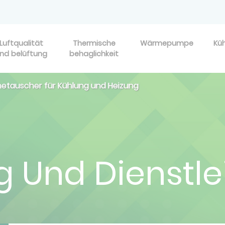
Luftqualität
Thermische
Wärmepumpe
Kü
nd belüftung
behaglichkeit
tauscher für Kühlung und Heizung
ng Und Dienstl