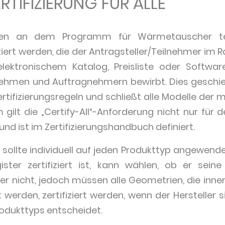
ERTIFIZIERUNG FÜR ALLE
en an dem Programm für Wärmetauscher tei
ziert werden, die der Antragsteller/Teilnehmer i
elektronischem Katalog, Preisliste oder Softwar
nehmen und Auftragnehmern bewirbt. Dies geschi
tifizierungsregeln und schließt alle Modelle der 
gilt die „Certify-All“-Anforderung nicht nur für 
nd ist im Zertifizierungshandbuch definiert.
p sollte individuell auf jeden Produkttyp angewende
ster zertifiziert ist, kann wählen, ob er seine 
er nicht, jedoch müssen alle Geometrien, die innerh
werden, zertifiziert werden, wenn der Hersteller si
odukttyps entscheidet.