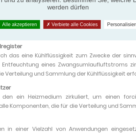
en. Die Energie wird durch die Rohrwand zu den Ri
werden dürfen
schen den Rippen und der Luft übertragen.
etauscher sind nur Umluftkühl- und -heizregist
Alle akzeptieren
Verbiete alle Cookies
Personalisie
register
durch das eine Kühlflüssigkeit zum Zwecke der sinn
 Entfeuchtung eines Zwangsumlaufluftstroms zirk
e Verteilung und Sammlung der Kühlflüssigkeit erfo
tzer
ch den ein Heizmedium zirkuliert, um einen for
alle Komponenten, die für die Verteilung und Sa
 in einer Vielzahl von Anwendungen eingesetz