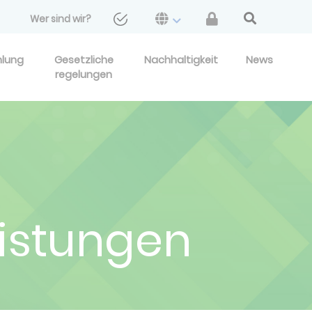
Wer sind wir?
hlung
Gesetzliche
Nachhaltigkeit
News
regelungen
eistungen