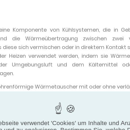
eine Komponente von Kühlsystemen, die in Ge
und die Wärmeübertragung zwischen zwei v
s diese sich vermischen oder in direktem Kontakt
er Heizen verwendet werden, indem sie Wärmee
er Umgebungsluft und dem Kältemittel ode
agen.
hrenförmige Wärmetauscher mit oder ohne verlän
wendet werden, der durch Ventilatoren umgewälzt
ttel gefüllt (entweder Wasser, +0-50% 
h, R134A und R32), wobei die Außenseite der R
Kontakt steht, um eine große Oberfläche für den 
bseite verwendet 'Cookies' um Inhalte und An
n und zu analysieren. Bestimmen Sie, welche 