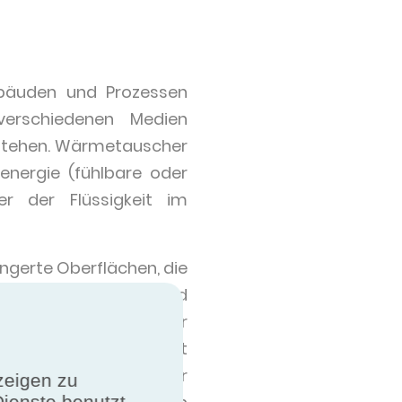
bäuden und Prozessen
erschiedenen Medien
 stehen. Wärmetauscher
nergie (fühlbare oder
r der Flüssigkeit im
gerte Oberflächen, die
 wird. Kupferrohre sind
Ethylenglykol oder
ohre in der Regel mit
Wärmeaustausch mit der
zeigen zu
Dienste benutzt