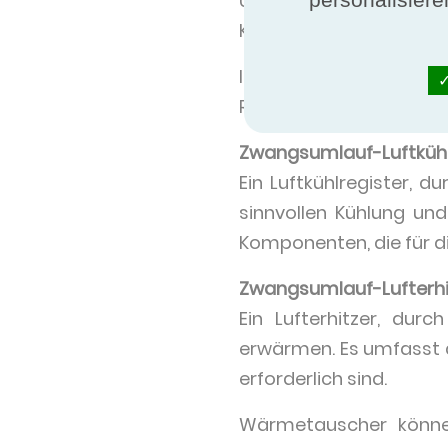
Umgebungsluft zu schaff
Konvektion Energie zwi
Im Programm der Wärm
Reglertypen gehören:
Zwangsumlauf-Luftkühl
Ein Luftkühlregister, 
sinnvollen Kühlung und
Komponenten, die für di
Zwangsumlauf-Lufterhi
Ein Lufterhitzer, dur
erwärmen. Es umfasst 
erforderlich sind.
Wärmetauscher können