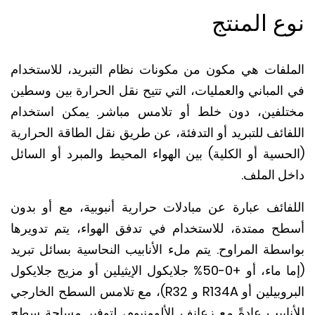
ع المنتج
لفات هي مكون من مكونات نظام التبريد، للاستخدام
المباني والعمليات، التي تتيح نقل الحرارة بين وسطين
لفين، دون خلط أو تلامس مباشر. يمكن استخدام
ائف للتبريد أو التدفئة، عن طريق نقل الطاقة الحرارية
حسية أو الكلية) بين الهواء المحيط والمبرد أو السائل
ل الملف.
فائف عبارة عن مبادلات حرارية أنبوبية، مع أو بدون
ح ممتدة، للاستخدام في تدفق الهواء، يتم تدويرها
سطة المراوح. يتم ملء الأنابيب النحاسية بسائل تبريد
(إما ماء، أو +0-50% جلايكول الإيثيلين أو مزيج جلايكول
البروبيلين أو R134A و R32)، مع تلامس السطح الخارجي
نابيب عادةً مع زعانف الألومنيوم، لتوفير مساحة سطح