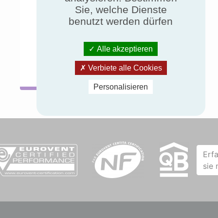
Sie, welche Dienste
benutzt werden dürfen
Konsultieren
Konsultieren
Sie das
Sie das
Alle akzeptieren
praktische
praktische
Blatt
Blatt
Verbiete alle Cookies
Personalisieren
Erf
sie