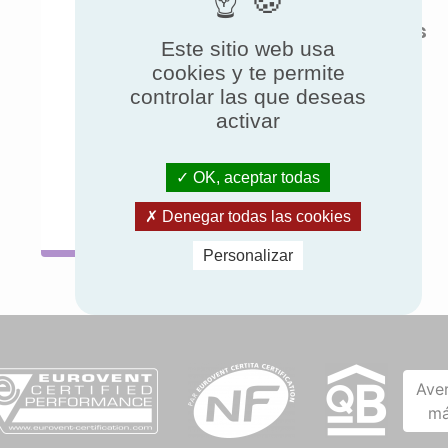
Unidades
Vigas
de techo
refrigeradas
Este sitio web usa
cookies y te permite
controlar las que deseas
activar
Consulte
Consulte
la ficha
la ficha
práctica
práctica
OK, aceptar todas
Denegar todas las cookies
Personalizar
Ave
má