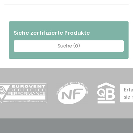
Siehe zertifizierte Produkte
Suche (0)
Erf
sie