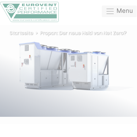
Menu
Startseite
Propan: Der neue Held von Net Zero?