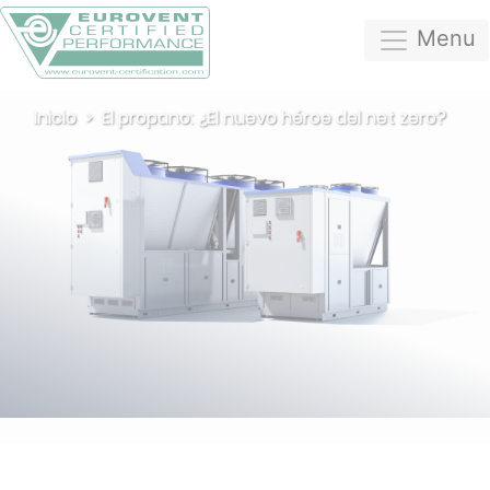
Menu
Inicio
El propano: ¿El nuevo héroe del net zero?