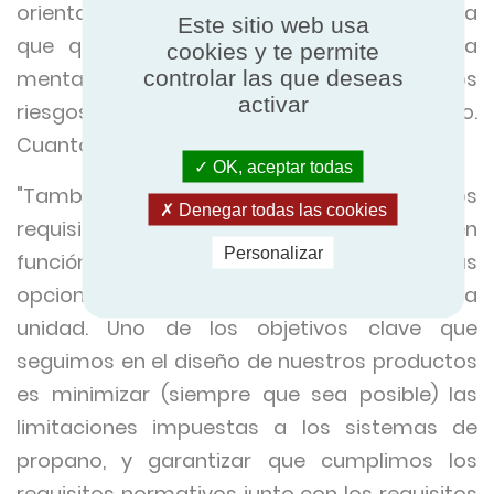
orientar desde el principio del proceso, para
Este sitio web usa
que quien diseñe el proyecto entre en la
cookies y te permite
controlar las que deseas
mentalidad correcta y se asegure de que los
activar
riesgos potenciales se evalúan de inmediato.
Cuanto antes, en este caso, mejor".
OK, aceptar todas
"También es importante subrayar que los
Denegar todas las cookies
requisitos del emplazamiento variarán en
Personalizar
función del diseño del sistema y de las
opciones elegidas por el fabricante de la
unidad. Uno de los objetivos clave que
seguimos en el diseño de nuestros productos
es minimizar (siempre que sea posible) las
limitaciones impuestas a los sistemas de
propano, y garantizar que cumplimos los
requisitos normativos junto con los requisitos