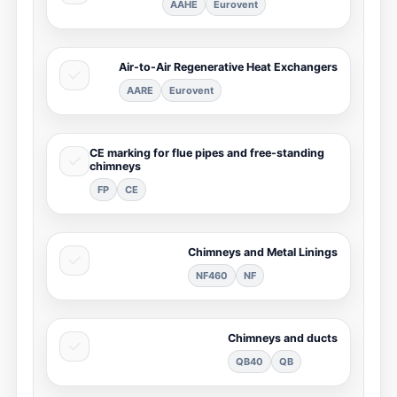
AAHE
Eurovent
Air-to-Air Regenerative Heat Exchangers
AARE
Eurovent
CE marking for flue pipes and free-standing
chimneys
FP
CE
Chimneys and Metal Linings
NF460
NF
Chimneys and ducts
QB40
QB