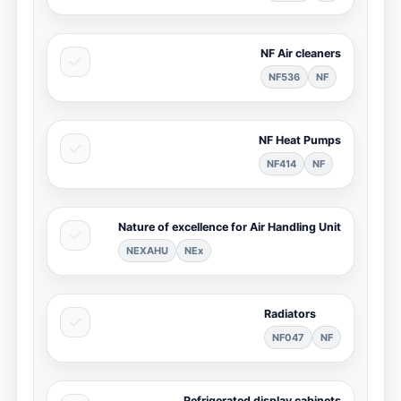
NF Air cleaners
NF536
NF
NF Heat Pumps
NF414
NF
Nature of excellence for Air Handling Unit
NEXAHU
NEx
Radiators
NF047
NF
Refrigerated display cabinets