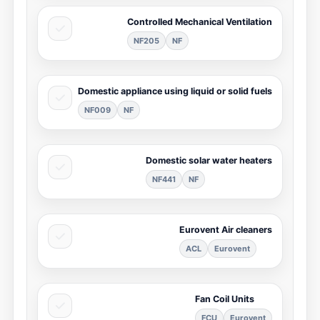
Controlled Mechanical Ventilation
NF205
NF
Domestic appliance using liquid or solid fuels
NF009
NF
Domestic solar water heaters
NF441
NF
Eurovent Air cleaners
ACL
Eurovent
Fan Coil Units
FCU
Eurovent