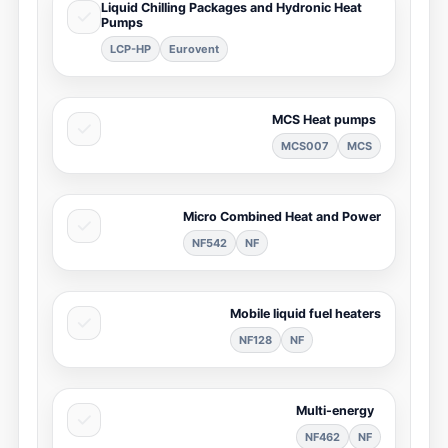
Liquid Chilling Packages and Hydronic Heat
Pumps
LCP-HP
Eurovent
MCS Heat pumps
MCS007
MCS
Micro Combined Heat and Power
NF542
NF
Mobile liquid fuel heaters
NF128
NF
Multi-energy
NF462
NF