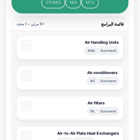
OTHERS
NEX
MCS
قائمة البرامج
51
مرئي •
1
محدد
Air Handling Units
AHU
Eurovent
Air conditioners
AC
Eurovent
Air filters
FIL
Eurovent
Air-to-Air Plate Heat Exchangers