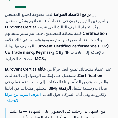
إن
برامج الاعتماد الطوعية
لدينا مفتوحة لجميع المصنعين
الموزعين الذين يرغبون في اعتماد أداء منتجاتهم بشكل مستقل.
يوفّر اعتماد الطرف الثالث الذي تقدمه
Eurovent Certita
Certification
قيمة مضافة للمصنعين، حيث يتم تمييز منتجاتهم
بعلامات اعتماد معروفة ومحترمة وموثوقة، بما في ذلك علامة
Eurovent Certified Performance (ECP
المعترف بها دوليًا،
بالإضافة إلى علامات
NF
و
QB
و
Keymark
و
CE Trade mark
و
MCS
لمضخات الحرارة.
 اعتماد منتجاتك، تصبح أيضًا جزءًا من
عائلة Eurovent Certita
Certification
. ستحصل على إمكانية الوصول إلى الفعاليات
والندوات وفرص التعلّم، وبناء العلاقات، إلى جانب دعم عملي في
مجالات رئيسية تشمل
الرقمنة
و
BIM
. ستظهر منتجاتك في أدلتنا
الإلكترونية وفي أدلة الشركاء حول العالم.
اعرف المزيد عن مزايا
الاعتماد
.
من السهل بدء رحلتك في الحصول على الشهادة — ما عليك
سوى ملء النموذج أدناه واتخاذ الخطوة الأولى اليوم.