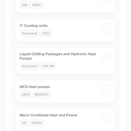
QB
QB37
IT Cooling units
Eurovent
ITCU
Liquid Chilling Packages and Hydronic Heat
Pumps
Eurovent
LCP-HP
MCS Heat pumps
MCS
MCS007
Micro Combined Heat and Power
NF
NF542