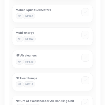
Mobile liquid fuel heaters
NF
NF128
Multi-energy
NF
NF462
NF Air cleaners
NF
NF536
NF Heat Pumps
NF
NF414
Nature of excellence for Air Handling Unit