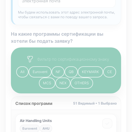
Мы будем использовать этот адрес электронной почты,
чтобы связаться с вами по поводу вашего запроса.
На какие программы сертификации вы
хотели бы подать заявку?
Фильтр по сертификационному знаку
All
Eurovent
NF
QB
KEYMARK
CE
MCS
NEX
OTHERS
Список программ
51
Видимый •
1
Выбрано
Air Handling Units
Eurovent
AHU