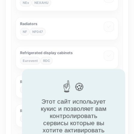
NEx
NEXAHU
Radiators
NF
NF047
Refrigerated display cabinets
Eurovent
RDC
Residential Air Handling Units
Eurovent
RAHU
Этот сайт использует
кукис и позволяет вам
Residential air filters
контролировать
Eurovent
RFIL
сервисы которые вы
хотите активировать