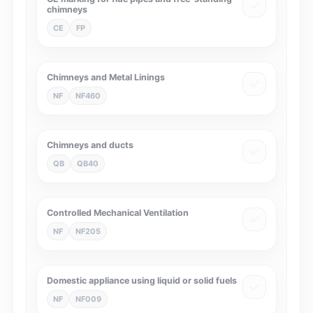
chimneys
CE
FP
Chimneys and Metal Linings
NF
NF460
Chimneys and ducts
QB
QB40
Controlled Mechanical Ventilation
NF
NF205
Domestic appliance using liquid or solid fuels
NF
NF009