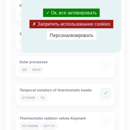
Rooftop
Ок, все активировать
Eurovent
RT
Запретить использование cookies
Solar Keymark
Персонализировать
KEYMARK
SK
Solar processes
QB
QB39
Temporal variation of thermostatic heads
OTHERS
TV
Thermostatic radiator valves Keymark
KEYMARK
KEYTV