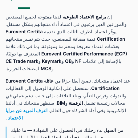
إن
برامج الاعتماد الطوعية
لدينا مفتوحة لجميع المصنعين
الموزعين الذين يرغبون في اعتماد أداء منتجاتهم بشكل مستقل.
يوفّر اعتماد الطرف الثالث الذي تقدمه
Eurovent Certita
Certification
قيمة مضافة للمصنعين، حيث يتم تمييز منتجاتهم
بعلامات اعتماد معروفة ومحترمة وموثوقة، بما في ذلك علامة
Eurovent Certified Performance (ECP
المعترف بها دوليًا،
بالإضافة إلى علامات
NF
و
QB
و
Keymark
و
CE Trade mark
و
MCS
لمضخات الحرارة.
 اعتماد منتجاتك، تصبح أيضًا جزءًا من
عائلة Eurovent Certita
Certification
. ستحصل على إمكانية الوصول إلى الفعاليات
والندوات وفرص التعلّم، وبناء العلاقات، إلى جانب دعم عملي في
مجالات رئيسية تشمل
الرقمنة
و
BIM
. ستظهر منتجاتك في أدلتنا
الإلكترونية وفي أدلة الشركاء حول العالم.
اعرف المزيد عن مزايا
الاعتماد
.
من السهل بدء رحلتك في الحصول على الشهادة — ما عليك
سوى ملء النموذج أدناه واتخاذ الخطوة الأولى اليوم.