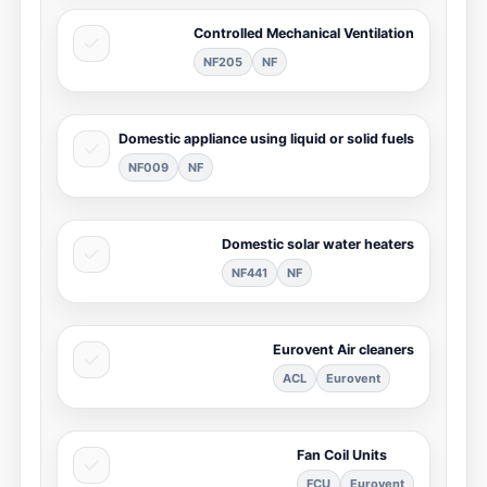
Controlled Mechanical Ventilation
NF205
NF
Domestic appliance using liquid or solid fuels
NF009
NF
Domestic solar water heaters
NF441
NF
Eurovent Air cleaners
ACL
Eurovent
Fan Coil Units
FCU
Eurovent