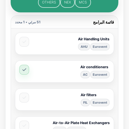
OTHERS
NEX
MCS
قائمة البرامج
51
مرئي •
1
محدد
Air Handling Units
AHU
Eurovent
Air conditioners
AC
Eurovent
Air filters
FIL
Eurovent
Air-to-Air Plate Heat Exchangers