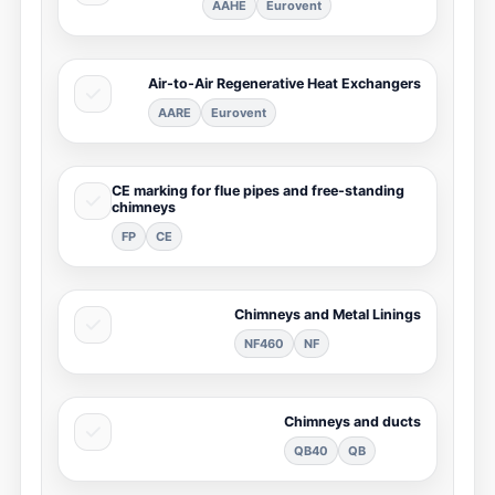
AAHE
Eurovent
Air-to-Air Regenerative Heat Exchangers
AARE
Eurovent
CE marking for flue pipes and free-standing
chimneys
FP
CE
Chimneys and Metal Linings
NF460
NF
Chimneys and ducts
QB40
QB