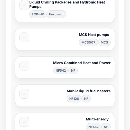
Liquid Chilling Packages and Hydronic Heat
Pumps
LCP-HP
Eurovent
MCS Heat pumps
MCS007
MCS
Micro Combined Heat and Power
NF542
NF
Mobile liquid fuel heaters
NF128
NF
Multi-energy
NF462
NF