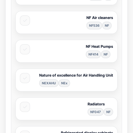
NF Air cleaners
NF536
NF
NF Heat Pumps
NF414
NF
Nature of excellence for Air Handling Unit
NEXAHU
NEx
Radiators
NF047
NF
Refrigerated display cabinets