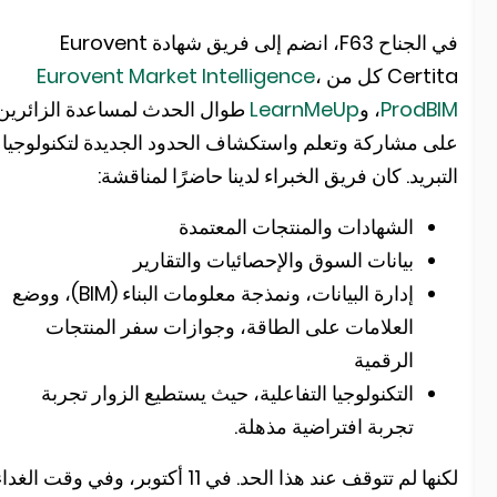
في الجناح F63، انضم إلى فريق شهادة Eurovent
Certit كل من
،
Eurovent Market Intelligence
ProdBI
، و
LearnMeUp
طوال الحدث لمساعدة الزائرين
لى مشاركة وتعلم واستكشاف الحدود الجديدة لتكنولوجيا
لتبريد. كان فريق الخبراء لدينا حاضرًا لمناقشة:
الشهادات والمنتجات المعتمدة
بيانات السوق والإحصائيات والتقارير
إدارة البيانات، ونمذجة معلومات البناء (BIM)، ووضع
العلامات على الطاقة، وجوازات سفر المنتجات
الرقمية
التكنولوجيا التفاعلية، حيث يستطيع الزوار تجربة
تجربة افتراضية مذهلة.
لكنها لم تتوقف عند هذا الحد. في 11 أكتوبر، وفي وقت الغداء