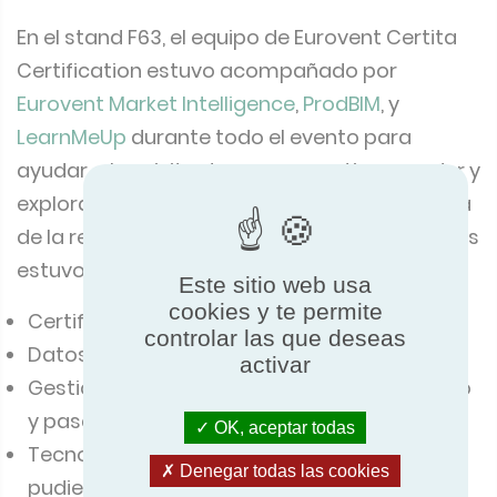
En el stand F63, el equipo de Eurovent Certita
Certification estuvo acompañado por
Eurovent Market Intelligence
,
ProdBIM
, y
LearnMeUp
durante todo el evento para
ayudar a los visitantes a compartir, aprender y
explorar las nuevas fronteras de la tecnología
de la refrigeración. Nuestro equipo de expertos
estuvo presente para hablar sobre
Este sitio web usa
cookies y te permite
Certificación y productos certificados
controlar las que deseas
Datos de mercado, estadísticas e informes
activar
Gestión de datos, BIM, etiquetado energético
y pasaportes digitales de productos
OK, aceptar todas
Tecnología interactiva: los visitantes
Denegar todas las cookies
pudieron disfrutar de una experiencia virtual