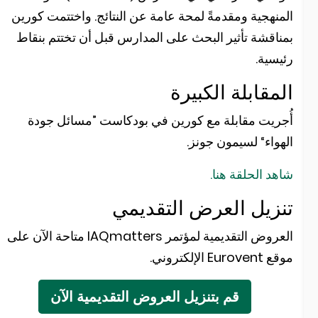
لمنهجية ومقدمةً لمحة عامة عن النتائج. واختتمت كورين
مناقشة تأثير البحث على المدارس قبل أن تختتم بنقاط
ئيسية.
لمقابلة الكبيرة
ُجريت مقابلة مع كورين في بودكاست ”مسائل جودة
لهواء“ لسيمون جونز.
اهد الحلقة هنا.
نزيل العرض التقديمي
العروض التقديمية لمؤتمر IAQmatters متاحة الآن على
قع Eurovent الإلكتروني.
قم بتنزيل العروض التقديمية الآن