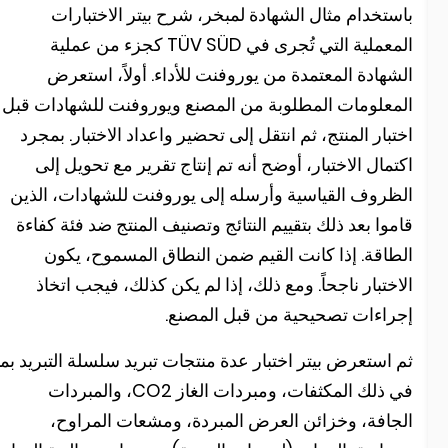
استخدام مثال الشهادة لمبخر، شرح بيتر الاختبارات
المعملية التي تُجرى في TÜV SÜD كجزء من عملية
لشهادة المعتمدة من يوروفنت للأداء. أولاً، استعرض
لمعلومات المطلوبة من المصنع ويوروفنت للشهادات قبل
ختبار المنتج، ثم انتقل إلى تحضير واعداد الاختبار. بمجرد
كتمال الاختبار، أوضح أنه تم إنتاج تقرير مع تحويل إلى
لظروف القياسية وأرسله إلى يوروفنت للشهادات، الذين
اموا بعد ذلك بتقييم النتائج وتصنيف المنتج ضد فئة كفاءة
لطاقة. إذا كانت القيم ضمن النطاق المسموح، يكون
لاختبار ناجحاً. ومع ذلك، إذا لم يكن كذلك، فيجب اتخاذ
جراءات تصحيحية من قبل المصنع.
م استعرض بيتر اختبار عدة منتجات تبريد سلسلة التبريد بما
في ذلك المكثفات، ومبردات الغاز CO2، والمبردات
لجافة، وخزائن العرض المبردة، ومشعات المراوح،