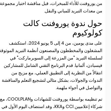
ن يوروفنت للأداء للمبخرات، قبل مناقشة اختبار مجموعة
ن معدات التبريد للمباني والنقل.
ول ندوة يوروفنت كالت
ولوكيوم
على مدى يومين، من 4 إلى 5 يونيو 2024، استكشف
لمشغلون والمخططون والمصنعون أنظمة التبريد الموثوقة
سلسلة التبريد "من المزرعة إلى السوبرماركت" في
يسبادن، ألمانيا. قدم البرنامج التقني الشامل للمشاركين
نتقالاً من النظرية إلى التطبيق العملي، مع مزيج من
لندوات والجولات، بشكل مثالي لتشجيع التعلم والمناقشة
التواصل في أجواء ملهمة.
تم تنظيمه بواسطة يوروفنت للشهادات وCOOLPLAN، مع
شركاء إعلاميين CCI وKKA، وقد استضاف اليوم الأول في