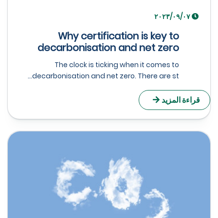
٠٧‏/٠٩‏/٢٠٢٣
Why certification is key to
decarbonisation and net zero
The clock is ticking when it comes to
decarbonisation and net zero. There are st...
راءة المزيد