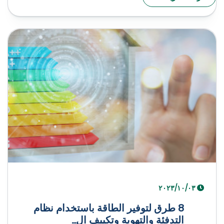
٠٣‏/١٠‏/٢٠٢٣
8 طرق لتوفير الطاقة باستخدام نظام
التدفئة والتهوية وتكييف ال...