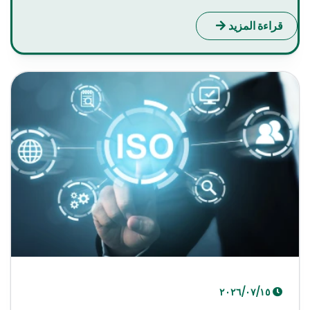
قراءة المزيد
١٥‏/٠٧‏/٢٠٢٦