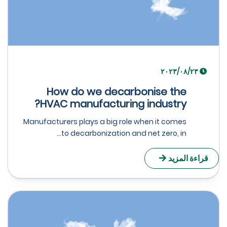
٢٣‏/٠٨‏/٢٠٢٣
How do we decarbonise the
HVAC manufacturing industry?
Manufacturers plays a big role when it comes
to decarbonization and net zero, in...
راءة المزيد