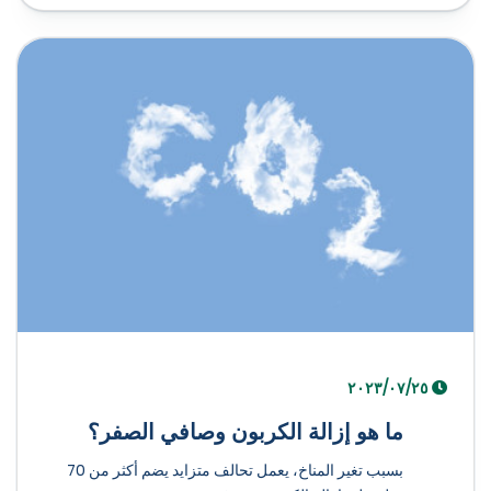
٢٥‏/٠٧‏/٢٠٢٣
ما هو إزالة الكربون وصافي الصفر؟
بسبب تغير المناخ، يعمل تحالف متزايد يضم أكثر من 70