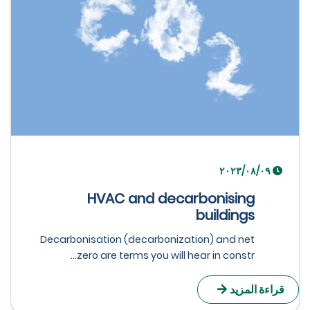
٠٩‏/٠٨‏/٢٠٢٣
HVAC and decarbonising
buildings
Decarbonisation (decarbonization) and net
zero are terms you will hear in constr...
راءة المزيد