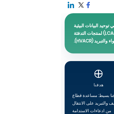
ركة Eurovent Certification للمساعدة في توحيد البيانات البيئية
ودعم المصنعين في إنتاج إعلانات المنتجات البيئية (EPDs) وتقييمات دورة الحياة (LCAs) لمنتجات التدفئة
لتبريد (HVACR).
هدفنا
نا بسيط: مساعدة قطاع
يف والتبريد على الانتقال
من ادعاءات الاستدامة