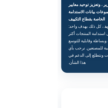
ير
،
وتعزيز توحيد معايير
وعات بيانات الاستدامة
الخاصة بقطاع التكييف
يد
، كل ذلك بهدف واحد:
استدامة المنتجات أكثر
وبساطة وقابلية للتوسع
بة للمصنعين. نرحب بأي
ت ونتطلع إلى الدعم في
هذا الشأن.