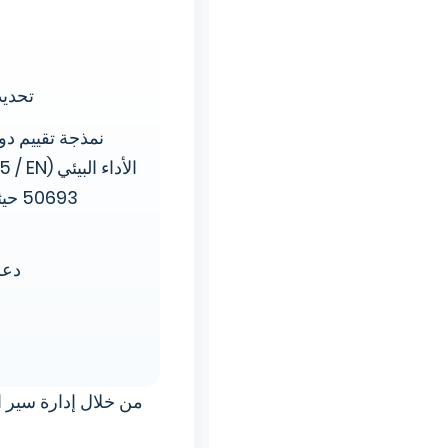
تحديد
نمذجة تقييم دور
الأداء ال
0693
دعم
من خلال إدارة سير 