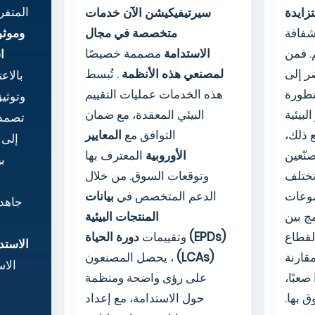
المتفر
تزايدة
سيرتيفيكيشن الآن
خدمات
فافة
متخصصة في مجال
وموثو
. فمن
الاستدامة
مصممة خصيصًا
ا
ر إلى
لمصنعي هذه الأنظمة
. تُبسط
بالاع
طورة
هذه الخدمات عمليات التقييم
وتوثي
لبيئية
البيئي المعقدة، مع ضمان
تصمد 
 ذلك،
التوافق مع
المعايير
إلى 
نّعين
الأوروبية
المعترف بها
بي
تختلف
وتوقعات السوق. من خلال
موعات
الدعم المتخصص في
بيانات
جاهد
مج بين
المنتجات البيئية
لقطاع
(EPDs)
وتقييمات
دورة الحياة
الاستد
قارنة
(LCAs)
، يحصل المصنعون
الاس
 صعبًا،
على رؤى واضحة ومنظمة
 بها.
حول الاستدامة، مع إعداد