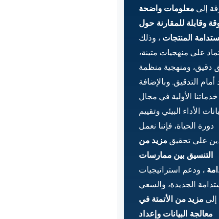
قة إلى
معلومات واضحة
قة وقابلة للمقارنة حول
ستدامة المنتجات
، وذلك
تماد على منهجيات متينة،
ق دقيق، ومنهجية منظمة
أمام التدقيق. وبالإضافة
خدماتنا الأولية في مجال
انات الأداء البيئي وتقييم
دورة الحياة، فإننا نعمل
ين على تحقيق
مزيد من
التنسيق بين ممارسات
امة
، ودعم استراتيجيات
تدامة الجديدة، والسعي
إلى
مزيد من الأتمتة في
معالجة البيانات وإعداد