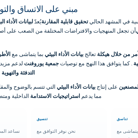
مبني على الاتساق والت
سية في المشهد الحالي
تحقيق قابلية المقارنة
يُعدّ
لبيانات الأداء ال
ي
أن تجعل المنهجيات والافتراضات المختلفة من الصعب على أ
أمر من خلال هيكلة
تعالج
بيانات الأداء البيئي
بما يتماشى مع
الأطر
ة
. كما يتوافق هذا النهج مع توصيات
جمعية يوروفنت
لدعم مزيد 
التدفئة والتهوية 
لمصنعين
على إنتاج
بيانات الأداء البيئي
التي تتسم بالوضوح والمقار
مما يدعم
استراتيجيات الاستدامة
الداخلية ومتط
تناسق
تنسيق
يتماشى مع
نحن نوفر التوافق مع
نساعد المص