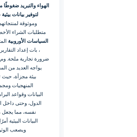
الهواء والتبريد ضغوطًا م
لتوفير
بيانات بيئية
ش
وموثوقة لمنتجاتهم
متطلبات الشراء الأخض
السياسات الأوروبية
المت
، بات إعداد التقارير ا
ضرورة تجارية ملحة. ومع
يواجه العديد من المص
بيئة مجزأة، حيث 
المنهجيات ومج
البيانات وقواعد البرا
الدول، وحتى داخل ا
نفسه، مما يجعل م
البيانات البيئية أمرًا
ويصعب الوثوق