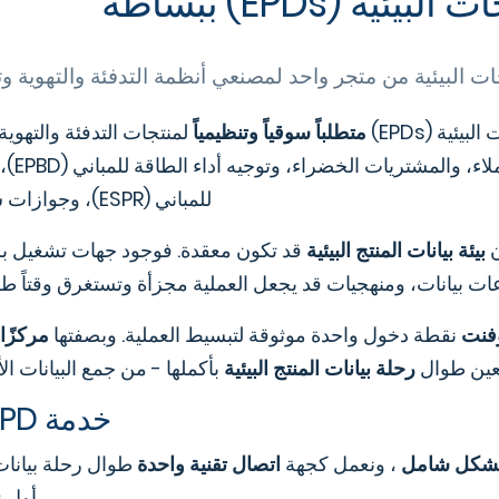
يئية (EPDs) ببساطة
ات البيئية من متجر واحد لمصنعي أنظمة التدفئة والتهوية وتك
ئية (EPDs)
متطلباً سوقياً وتنظيمياً
لمنتجات التدفئة والتهوية 
مدفوعة ب
للمباني (ESPR)، وجوازات سفر المنتجات الرقمية.
ن
بيئة بيانات المنتج البيئية
قد تكون معقدة. فوجود جهات تشغيل برا
 بيانات، ومنهجيات قد يجعل العملية مجزأة وتستغرق وقتاً طويل
وفنت
نقطة دخول واحدة موثوقة لتبسيط العملية. وبصفتها
مركزًا 
عين طوال
رحلة بيانات المنتج البيئية
بأكملها - من جمع البيانات الأ
خدمة EPD الشاملة لدينا
شكل شامل
، ونعمل كجهة
اتصال تقنية واحدة
طوال رحلة بيانات 
أول ن