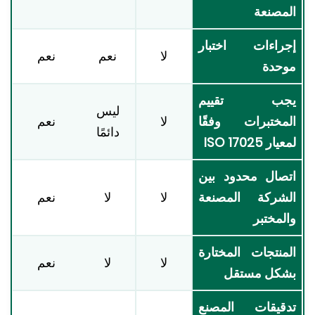
مصنعة
راءات اختبار
لا
نعم
نعم
حدة
جب تقييم
ليس
مختبرات وفقًا
لا
نعم
دائمًا
ار ISO 17025
صال محدود بين
شركة المصنعة
لا
لا
نعم
لمختبر
منتجات المختارة
لا
لا
نعم
كل مستقل
قيقات المصنع