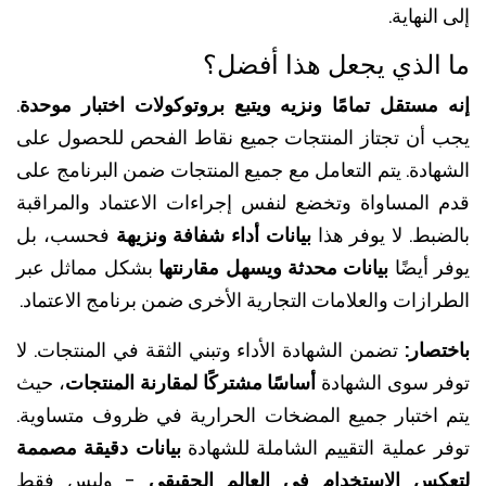
النهاية.
الذي يجعل هذا أفضل؟
 مستقل تمامًا ونزيه ويتبع بروتوكولات اختبار موحدة
.
 أن تجتاز المنتجات جميع نقاط الفحص للحصول على
هادة. يتم التعامل مع جميع المنتجات ضمن البرنامج على
 المساواة وتخضع لنفس إجراءات الاعتماد والمراقبة
ضبط. لا يوفر هذا
بيانات أداء شفافة ونزيهة
فحسب، بل
 أيضًا
بيانات محدثة ويسهل مقارنتها
بشكل مماثل عبر
ازات والعلامات التجارية الأخرى ضمن برنامج الاعتماد.
صار:
تضمن الشهادة الأداء وتبني الثقة في المنتجات. لا
ر سوى الشهادة
أساسًا مشتركًا لمقارنة المنتجات
، حيث
 اختبار جميع المضخات الحرارية في ظروف متساوية.
ر عملية التقييم الشاملة للشهادة
بيانات دقيقة مصممة
كس الاستخدام في العالم الحقيقي
- وليس فقط