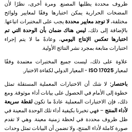
ف محددة يطلبها المصنع. ومرة أخرى، نظرًا لأن
ضخات الحرارية يمكن اختبارها وفقًا لمعايير ولوائح
لفة،
لا توجد معايير محددة
يجب على المختبرات اتباعها.
إضافة إلى ذلك،
ليس هناك ضمان بأن الوحدة التي تم
بارها تعكس الإنتاج اليومي
، وعادةً ما لا يتم إجراء
ارات متابعة بمجرد نشر النتائج الأولية.
وة على ذلك، ليست جميع المختبرات معتمدة وفقًا
يار
ISO 17025
- المعيار الدولي لكفاءة الاختبار.
صار:
لا شك أن الاختبارات المعملية المستقلة تمثل
ة إلى الأمام في الحصول على بيانات أداء موثوقة. ومع
، فإن الاختبارات المعملية عادةً ما تكون
لقطة سريعة
ء المنتج
– فهي تخبرنا بكيفية أداء تلك الوحدة المعينة في
ظروف محددة في لحظة زمنية معينة. وهي لا تقدم
 كاملة لأداء المنتج، ولا تضمن أن البيانات تمثل وحدات