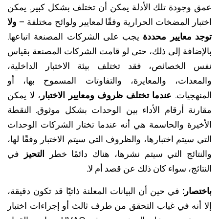
 وجودة تلك الأدلة يمكن أن تختلف بشكل كبير. يمكن
ار المضخات الحرارية وفقًا لمعايير ولوائح مختلفة –
ولا
د معايير محددة
يجب على الشركات المصنعة اتباعها.
إضافة إلى ذلك، حتى لو قامت الشركات المصنعة بقياس
 الخصائص، فقد تختلف بيئة الاختبار الداخلية،
معدات، والمعايرة، والتفاوتات المسموح بها، أو
نهجيات.
عندما تختلف ظروف ومعايير الاختبار
، لا يمكن
رنة أرقام الأداء بين الوحدات بشكل موثوق. النقطة
خيرة والحاسمة هي أنه عندما تختار الشركات الوحدات
 سيتم اختبارها، والظروف التي سيتم الاختبار وفقًا لها،
نتائج التي سيتم نشرها، هناك دائمًا خطر
التحيز
في
ائج، سواء كان ذلك عن قصد أم لا.
صار:
في حين أن البيانات المعلنة ذاتيًا قد تكون دقيقة،
 أنه في غياب التحقق من طرف ثالث أو إجراءات اختبار