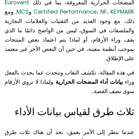
ضخات الحرارية المعروفة، بما في ذلك
Eurovent
KEYM
،
NF
،
Certified Performance
و
MCS
. ومع
، مع وجود العديد من التقنيات والعلامات التجارية
ملصقات في السوق، ليس من الواضح دائمًا ما الذي
 وراء الأرقام، أو لماذا يتم اعتماد بعض المنتجات
جب أنظمة معينة، في حين أن البعض الآخر غير معتمد
 الإطلاق.
هذه المقالة، نكشف النقاب ونتحدث عما يحدث بالفعل
ء
بيانات أداء المضخات الحرارية
ولماذا لا تروي الأرقام
 نصف القصة...
اث طرق لقياس بيانات الأداء
ما ننظر إلى الأمر بعمق، نجد أن هناك ثلاث طرق