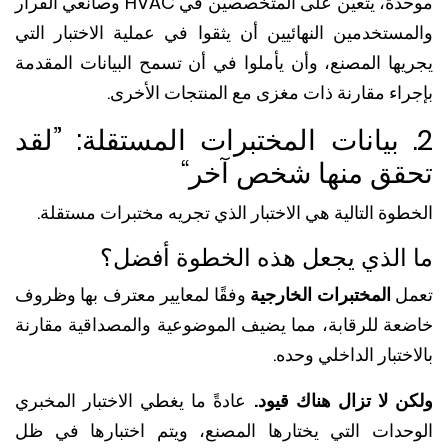
موحدة، يتعين على المتخصصين في HVAC وصانعي القرار
مستخدمين النهائيين أن يثقوا في عملية الاختبار التي
يها المصنع، وأن يأملوا في أن تسمح البيانات المقدمة
راء مقارنة ذات مغزى مع المنتجات الأخرى.
. بيانات المختبرات المستقلة: ”لقد
قق منها شخص آخر“
وة التالية هي الاختبار الذي تجريه مختبرات مستقلة.
الذي يجعل هذه الخطوة أفضل؟
ل
المختبرات الخارجية
وفقًا لمعايير معترف بها وظروف
عة للرقابة، مما يضيف الموضوعية والمصداقية مقارنة
ختبار الداخلي وحده.
ن لا تزال هناك قيود.
عادةً ما يغطي الاختبار المخبري
حدات التي يختارها المصنع، ويتم اختبارها في ظل