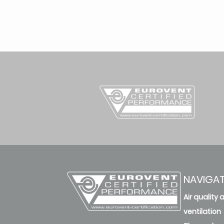
NAVIGA
Air quality 
ventilation