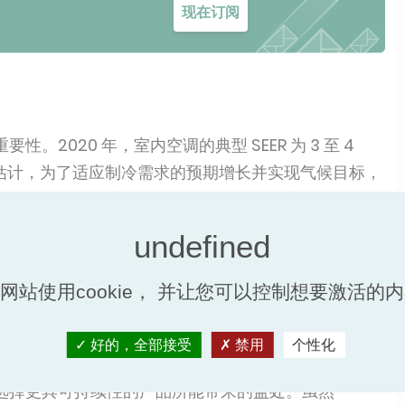
现在订阅
2020 年，室内空调的典型 SEER 为 3 至 4
”报告估计，为了适应制冷需求的预期增长并实现气候目标，
W/W SEER 以上。安装具有准确产品数据的高能效产品对
展中国家来说，由于缺乏最低能效标准（MEPS），
网站使用cookie， 并让您可以控制想要激活的
味的是，出口到非洲大陆和发展中国家的空调设备往往
好的，全部接受
禁用
个性化
场的公平化以及暖通空调专业人员能够获得和识别节能产
选择更具可持续性的产品所能带来的益处。虽然