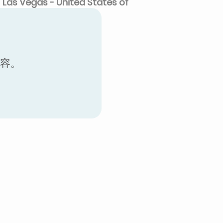
Las Vegas - United States of
America
内容。