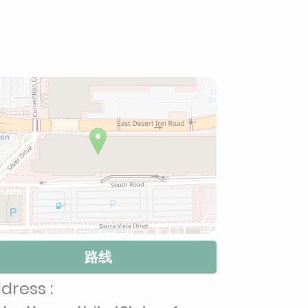
路线
dress :