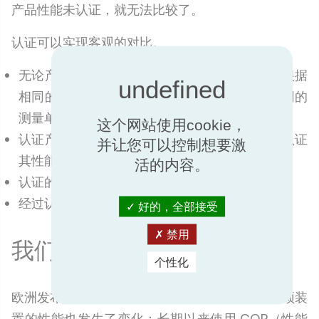
产品性能未认证，就无法比较了。
认证可以实现客观的对比。
无论产品是在哪个国家制造或销售的，只要是根据
相同的标准来评估产品性能，结果就会使用相同的
测量单位。
这个网站使用cookie，
认证产品会由公正、独立且有资质的认证机构认证
并让您可以控制想要激
其性能。
活的内容。
认证的产品是符合标准的。
经过认证的产品将根据制造商声明的规格运行。
好的，全部接受
禁用
我们认证的性能
个性化
欧洲发布鼓励销售高性能取暖设备的规定后，屋顶装
置的性能也发生了变化：长期以来使用 COP（性能