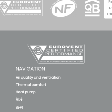
F
o
m
NAVIGATION
Air quality and ventilation
Thermal comfort
Heat pump
制冷
条例